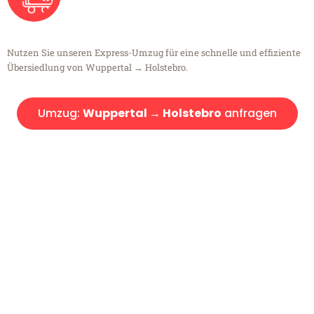
Nutzen Sie unseren Express-Umzug für eine schnelle und effiziente
Übersiedlung von Wuppertal → Holstebro.
Umzug:
Wuppertal → Holstebro
anfragen
Kostenlose Beratung!
Sie haben Fragen?
Sie haben Fragen zu Ihrem Transport oder benötigen eine Beratung
bezüglich Ihres Umzug?
Rufen Sie uns gerne an, unser Team aus Experten freut sich, Ihnen
kostenlos weiterzuhelfen!