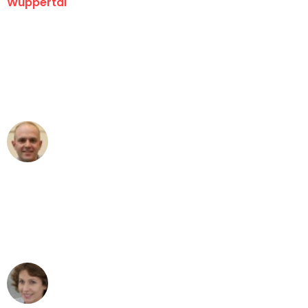
Wuppertal
"Erste Klasse! Ein großes Dankeschön
an das gesamte Team von Fritsch
Umzugsservice für ihren
außergewöhnlichen Service!"
Frederik F.
Umzug in Wuppertal
"Besser hätte ich mir den Umzug von
Wuppertal nach Wien nicht vorstellen
können - DANKE!"
Maria W
Umzug von Wuppertal nach Wien