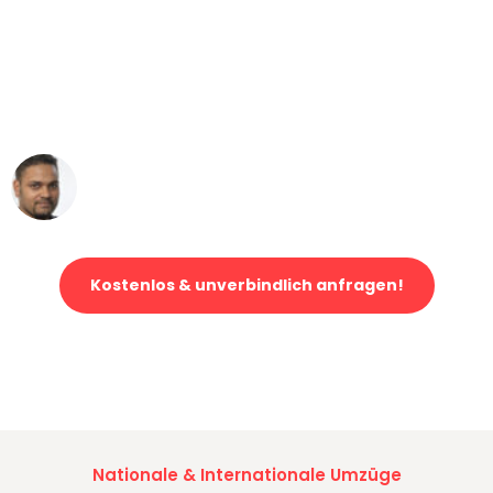
"Mein Klavier kam in unter 24 Stunden
ohne einen Kratzer an - ein
erstklassiger Service!"
Ümit Y.
Klaviertransport in Wuppertal
Kostenlos & unverbindlich anfragen!
Jetzt anfragen und der nächste glückliche Kunde werden. Alle
Umzugsanfragen sind zu
100% kostenlos & unverbindlich!
Nationale & Internationale Umzüge