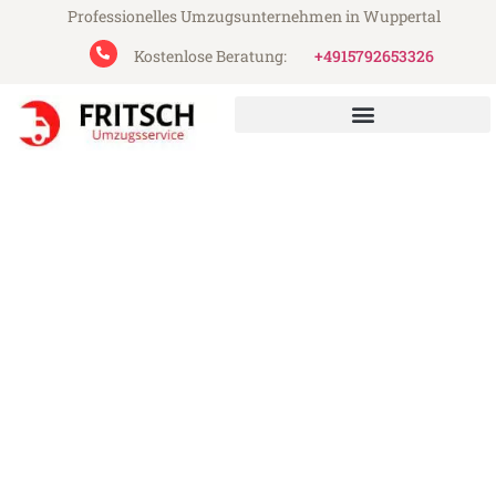
Professionelles Umzugsunternehmen in Wuppertal
Kostenlose Beratung:
+4915792653326
Fritsch Umzugsservice aus Wuppertal
Umzug Wuppertal Holstebro
Günstiger Umzug Wuppertal Holstebro (ab
199€)
Express-Abwicklung in unter 24 Stunden!
Über 15 Jahre Erfahrung mit Umzügen!
Angebot erhalten in unter 30 Minuten!