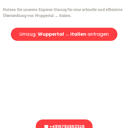
Nutzen Sie unseren Express-Umzug für eine schnelle und effiziente
Übersiedlung von Wuppertal → Italien.
Umzug:
Wuppertal → Italien
anfragen
Kostenlose Beratung!
Sie haben Fragen?
Sie haben Fragen zu Ihrem Transport oder benötigen eine Beratung
bezüglich Ihres Umzug?
Rufen Sie uns gerne an, unser Team aus Experten freut sich, Ihnen
kostenlos weiterzuhelfen!
☎ +4915792653326