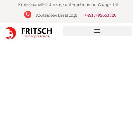
Professionelles Umzugsunternehmen in Wuppertal
Kostenlose Beratung:
+4915792653326
Fritsch Umzugsservice aus Wuppertal
Umzug Wuppertal Italien
Günstiger Umzug Wuppertal Italien (ab
199€)
Express-Abwicklung in unter 24 Stunden!
Über 15 Jahre Erfahrung mit Umzügen!
Angebot erhalten in unter 30 Minuten!