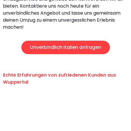
bieten. Kontaktiere uns noch heute für ein
unverbindliches Angebot und lasse uns gemeinsam
deinen Umzug zu einem unvergesslichen Erlebnis
machen!
Unverbindlich Italien anfragen
Echte Erfahrungen von zufriedenen Kunden aus
Wuppertal
"Erste Klasse! Ein großes Dankeschön
an das gesamte Team von Fritsch
Umzugsservice für ihren
außergewöhnlichen Service!"