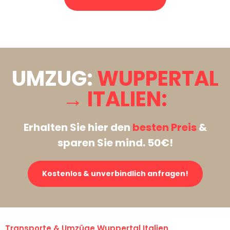
Stattdessen eine unverbindliche Anfrage senden
UMZUG:
WUPPERTAL
→ ITALIEN:
Erhalten Sie hier den
besten Preis
&
sparen Sie mind. 50€!
Kostenlos & unverbindlich anfragen!
Transporte & Umzüge Wuppertal Italien