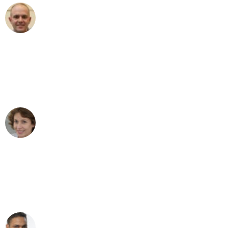
Frederik F.
Umzug in Wuppertal
"Besser hätte ich mir den Umzug von
Wuppertal nach Wien nicht vorstellen
können - DANKE!"
Maria W
Umzug von Wuppertal nach Wien
"Mein Klavier kam in unter 24 Stunden
ohne einen Kratzer an - ein
erstklassiger Service!"
Ümit Y.