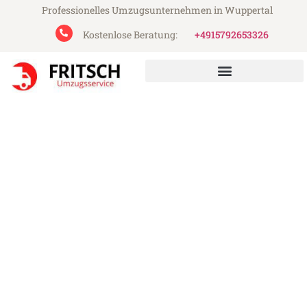
Professionelles Umzugsunternehmen in Wuppertal
Kostenlose Beratung:
+4915792653326
Fritsch Umzugsservice aus Wuppertal
Umzugsservice Wuppertal​
Günstiger Umzugsservice in Wuppertal (ab
49€)
Express-Abwicklung in unter 24 Stunden!
Über 15 Jahre Erfahrung mit Umzügen!
Angebot erhalten in unter 30 Minuten!