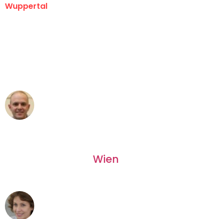
Wuppertal
"Erste Klasse! Ein großes Dankeschön
an das gesamte Team von Fritsch
Umzugsservice für ihren
außergewöhnlichen Service!"
Frederik F.
Umzug in Wuppertal
"Besser hätte ich mir den Umzug von
Wuppertal nach
Wien
nicht vorstellen
können - DANKE!"
Maria W
Umzug von Wuppertal nach Wien