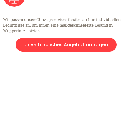
Wir passen unsere Umzugsservices flexibel an Ihre individuellen
Bedürfnisse an, um Ihnen eine
maßgeschneiderte Lösung
in
Wuppertal zu bieten.
Unverbindliches Angebot anfragen
Kostenlose Beratung!
Sie haben Fragen?
Sie haben Fragen zu Ihrem Transport oder benötigen eine Beratung
bezüglich Ihres Umzug?
Rufen Sie uns gerne an, unser Team aus Experten freut sich, Ihnen
kostenlos weiterzuhelfen!