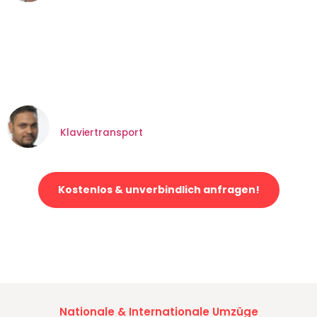
"Mein Klavier kam in unter 24 Stunden
ohne einen Kratzer an - ein
erstklassiger Service!"
Ümit Y.
Klaviertransport
in Wuppertal
Kostenlos & unverbindlich anfragen!
Jetzt anfragen und der nächste glückliche Kunde werden. Alle
Umzugsanfragen sind zu
100% kostenlos & unverbindlich!
Nationale & Internationale Umzüge