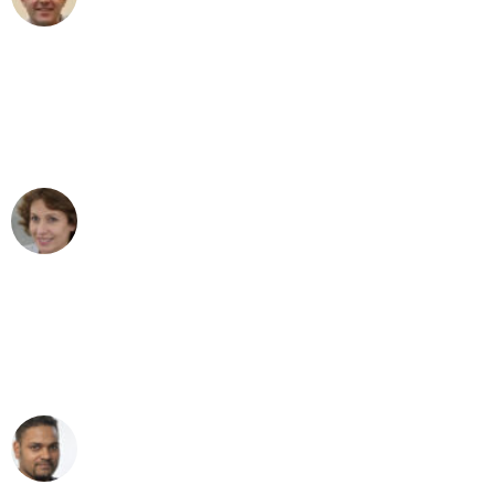
Umzug in Wuppertal
"Besser hätte ich mir den Umzug von
Wuppertal nach Wien nicht vorstellen
können - DANKE!"
Maria W
Umzug von Wuppertal nach Wien
"Mein Klavier kam in unter 24 Stunden
ohne einen Kratzer an - ein
erstklassiger Service!"
Ümit Y.
Klaviertransport in Wuppertal