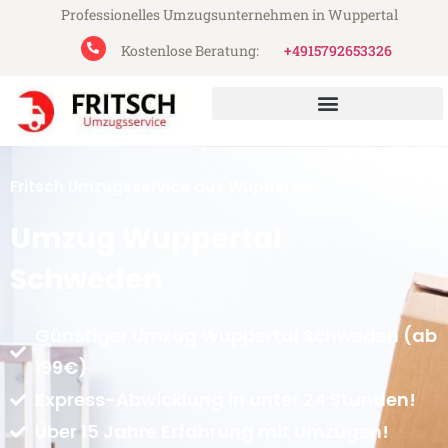
Professionelles Umzugsunternehmen in Wuppertal
Kostenlose Beratung:
+4915792653326
Fritsch Umzugsservice aus Wuppertal
Umzug Wuppertal
Schweden
Günstiger Umzug Wuppertal Schweden (ab
199€)
Express-Abwicklung in unter 24 Stunden!
Über 15 Jahre Erfahrung mit Umzügen!