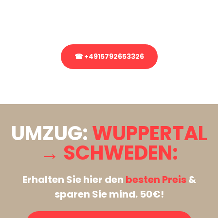
Rufen Sie uns gerne an, unser Team aus Experten freut sich, Ihnen
kostenlos weiterzuhelfen!
☎ +4915792653326
Stattdessen eine unverbindliche Anfrage senden
UMZUG:
WUPPERTAL
→ SCHWEDEN:
Erhalten Sie hier den
besten Preis
&
sparen Sie mind. 50€!