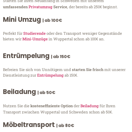
Starten Sie Ihren Neuanfang in Schweden mit unserem
umfassenden
Privatumzug
Service
, der bereits ab 250€ beginnt.
Mini Umzug
| ab 100€
Perfekt für
Studierende
oder den Transport weniger Gegenstände
bieten wir
Mini-Umzüge
in Wuppertal schon ab 100€ an.
Entrümpelung
| ab 150€
Befreien Sie sich von Unnötigem und
starten Sie frisch
mit unserer
Dienstleistung zur
Entrümpelung
ab 150€.
Beiladung
| ab 50€
Nutzen Sie die
kosteneffiziente Option
der
Beiladung
für Ihren
Transport zwischen Wuppertal und Schweden schon ab 50€.
Möbeltransport
| ab 80€