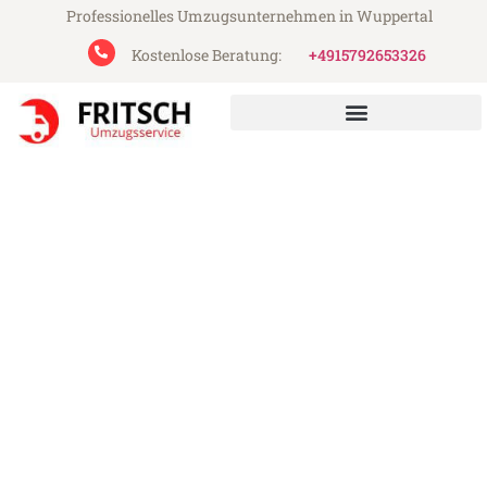
Professionelles Umzugsunternehmen in Wuppertal
Kostenlose Beratung:
+4915792653326
Fritsch Umzugsservice aus Wuppertal
Umzug Wuppertal Erfurt
Günstiger Umzug Wuppertal Erfurt (ab
199€)
Express-Abwicklung in unter 24 Stunden!
Über 15 Jahre Erfahrung mit Umzügen!
Angebot erhalten in unter 30 Minuten!