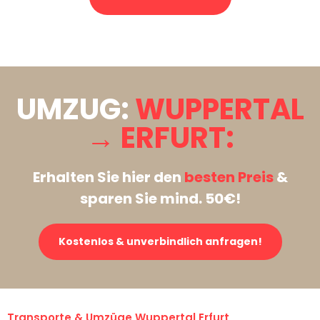
Stattdessen eine unverbindliche Anfrage senden
UMZUG:
WUPPERTAL
→ ERFURT:
Erhalten Sie hier den
besten Preis
&
sparen Sie mind. 50€!
Kostenlos & unverbindlich anfragen!
Transporte & Umzüge Wuppertal Erfurt