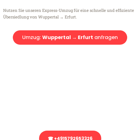
Nutzen Sie unseren Express-Umzug für eine schnelle und effiziente
Übersiedlung von Wuppertal → Erfurt.
Umzug:
Wuppertal → Erfurt
anfragen
Kostenlose Beratung!
Sie haben Fragen?
Sie haben Fragen zu Ihrem Transport oder benötigen eine Beratung
bezüglich Ihres Umzug?
Rufen Sie uns gerne an, unser Team aus Experten freut sich, Ihnen
kostenlos weiterzuhelfen!
☎ +4915792653326