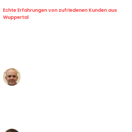
Echte Erfahrungen von zufriedenen Kunden aus
Wuppertal
"Erste Klasse! Ein großes Dankeschön
an das gesamte Team von Fritsch
Umzugsservice für ihren
außergewöhnlichen Service!"
Frederik F.
Umzug in Wuppertal
"Besser hätte ich mir den Umzug von
Wuppertal nach Wien nicht vorstellen
können - DANKE!"