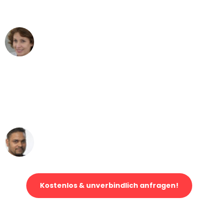
können - DANKE!"
Maria W
Umzug von Wuppertal nach Wien
"Mein Klavier kam in unter 24 Stunden
ohne einen Kratzer an - ein
erstklassiger Service!"
Ümit Y.
Klaviertransport in Wuppertal
Kostenlos & unverbindlich anfragen!
Jetzt anfragen und der nächste glückliche Kunde werden. Alle