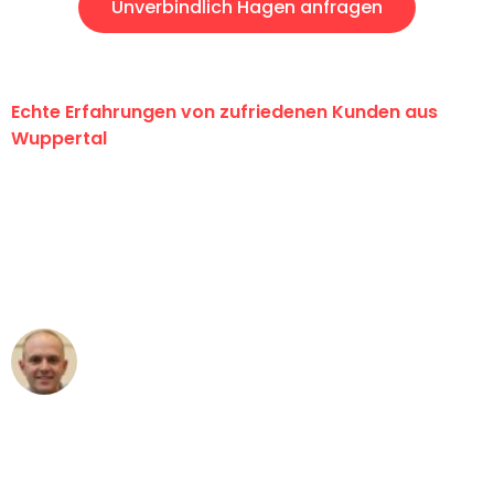
Unverbindlich Hagen anfragen
Echte Erfahrungen von zufriedenen Kunden aus
Wuppertal
"Erste Klasse! Ein großes Dankeschön
an das gesamte Team von Fritsch
Umzugsservice für ihren
außergewöhnlichen Service!"
Frederik F.
Umzug in Wuppertal
"Besser hätte ich mir den Umzug von
Wuppertal nach Wien nicht vorstellen