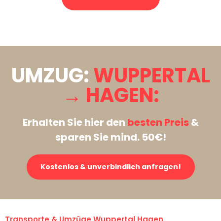
Stattdessen eine unverbindliche Anfrage senden
UMZUG:
WUPPERTAL
→ HAGEN:
Erhalten Sie hier den
besten Preis
&
sparen Sie mind. 50€!
Kostenlos & unverbindlich anfragen!
Transporte & Umzüge Wuppertal Hagen