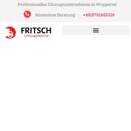
Professionelles Umzugsunternehmen in Wuppertal
Kostenlose Beratung:
+4915792653326
Fritsch Umzugsservice aus Wuppertal
Umzug Wuppertal Hagen
Günstiger Umzug Wuppertal Hagen (ab
199€)
Express-Abwicklung in unter 24 Stunden!
Über 15 Jahre Erfahrung mit Umzügen!
Angebot erhalten in unter 30 Minuten!