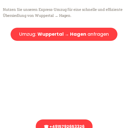
Nutzen Sie unseren Express-Umzug für eine schnelle und effiziente
Übersiedlung von Wuppertal → Hagen.
Umzug:
Wuppertal → Hagen
anfragen
Kostenlose Beratung!
Sie haben Fragen?
Sie haben Fragen zu Ihrem Transport oder benötigen eine Beratung
bezüglich Ihres Umzug?
Rufen Sie uns gerne an, unser Team aus Experten freut sich, Ihnen
kostenlos weiterzuhelfen!
☎ +4915792653326