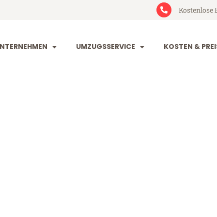
Kostenlose 
NTERNEHMEN
UMZUGSSERVICE
KOSTEN & PREI
tal Hildeshei
ldesheim (ab 199€)