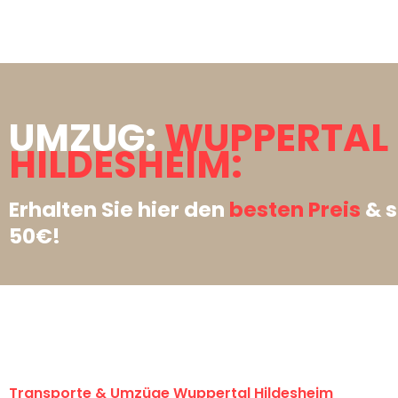
UMZUG:
WUPPERTAL
HILDESHEIM:
Erhalten Sie hier den
besten Preis
& s
50€!
Transporte & Umzüge Wuppertal Hildesheim