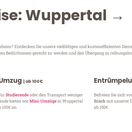
ise: Wuppertal →
eim? Entdecken Sie unsere vielfältigen und kosteneffizienten Dienst
hren Bedürfnissen gerecht zu werden und den Übergang so reibungslos
 Umzug
Entrümpel
| ab 100€
für
Studierende
oder den Transport weniger
Befreien Sie sich 
ände bieten wir
Mini-Umzüge
in Wuppertal
frisch
mit unserer 
 100€ an.
ab 150€.