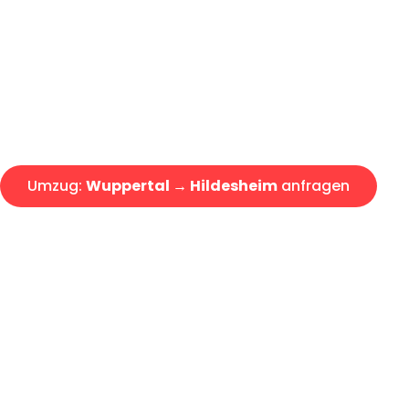
Express-Abwicklung in unter 2
Über 15 Jahre Erfahrung mit 
Angebot erhalten in unter 30 
Umzug:
Wuppertal → Hildesheim
anfragen
Alle Umzugsanfragen sind zu 100% kostenlos & unverbind