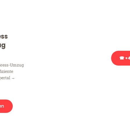
Sie haben Fragen zu Ihrem
Beratung bezüglich Ihres
Rufen Sie uns gerne an, un
ess
Ihnen kostenlos weiterzuh
ug
☎ +4
xpress-Umzug
fiziente
Stattdessen eine u
pertal →
en