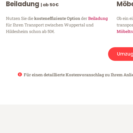
Beiladung
Möbe
| ab 50€
Nutzen Sie die
kosteneffiziente Option
der
Beiladung
Ob ein e
für Ihren Transport zwischen Wuppertal und
transpor
Hildesheim schon ab 50€.
Möbeltr
Umzug
Für einen detaillierte Kostenvoranschlag zu Ihrem Anli