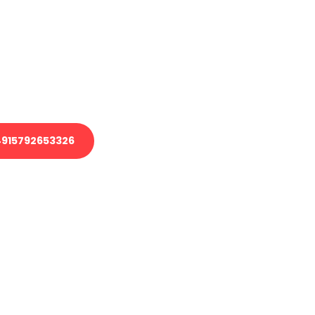
 Transport oder benötigen eine
 Umzug?
ser Team aus Experten freut sich,
elfen!
915792653326
nverbindliche Anfrage senden