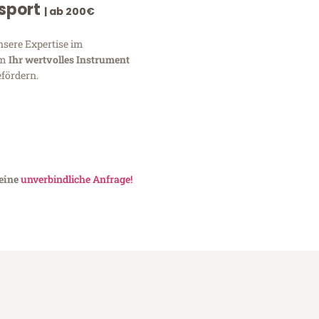
nsport
| ab 200€
nsere Expertise im
um
Ihr wertvolles Instrument
fördern.
 eine
unverbindliche Anfrage!