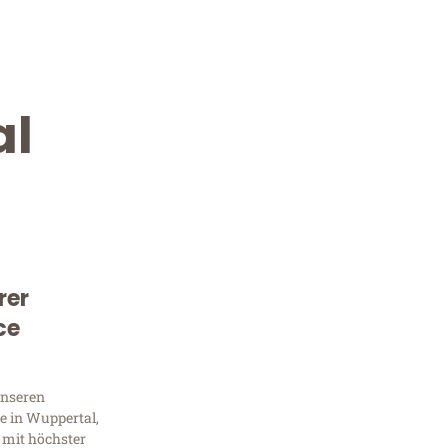
al
rer
Kostenlose Beratung!
ce
Sie 
unseren
Frag
e in Wuppertal,
 mit höchster