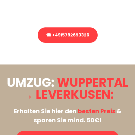
Rufen Sie uns gerne an, unser Team aus Experten freut sich, Ihnen
kostenlos weiterzuhelfen!
☎ +4915792653326
Stattdessen eine unverbindliche Anfrage senden
UMZUG:
WUPPERTAL
→ LEVERKUSEN:
Erhalten Sie hier den
besten Preis
&
sparen Sie mind. 50€!