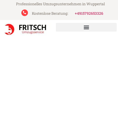
Professionelles Umzugsunternehmen in Wuppertal
Kostenlose Beratung:
+4915792653326
Fritsch Umzugsservice aus Wuppertal
Umzug Wuppertal
Leverkusen
Günstiger Umzug Wuppertal Leverkusen
(ab 199€)
Express-Abwicklung in unter 24 Stunden!
Über 15 Jahre Erfahrung mit Umzügen!