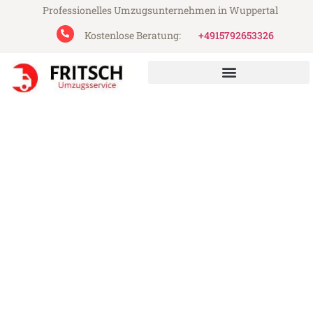
Professionelles Umzugsunternehmen in Wuppertal
Kostenlose Beratung:
+4915792653326
Fritsch Umzugsservice aus Wuppertal
Umzug Wuppertal
Mönchengladbach
Günstiger Umzug Wuppertal
Mönchengladbach (ab 199€)
Express-Abwicklung in unter 24 Stunden!
Über 15 Jahre Erfahrung mit Umzügen!