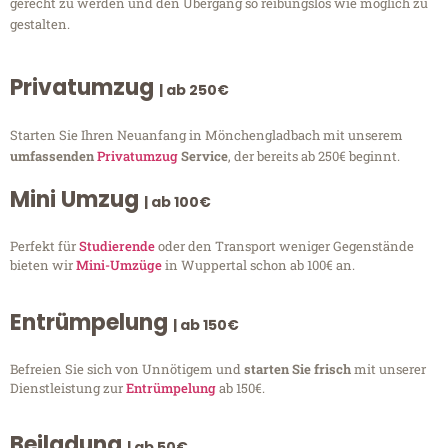
gerecht zu werden und den Übergang so reibungslos wie möglich zu
gestalten.
Privatumzug
| ab 250€
Starten Sie Ihren Neuanfang in Mönchengladbach mit unserem
umfassenden
Privatumzug
Service
, der bereits ab 250€ beginnt.
Mini Umzug
| ab 100€
Perfekt für
Studierende
oder den Transport weniger Gegenstände
bieten wir
Mini-Umzüge
in Wuppertal schon ab 100€ an.
Entrümpelung
| ab 150€
Befreien Sie sich von Unnötigem und
starten Sie frisch
mit unserer
Dienstleistung zur
Entrümpelung
ab 150€.
Beiladung
| ab 50€