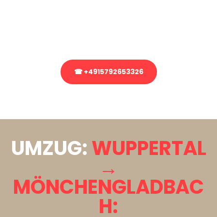
Sie haben Fragen zu Ihrem Transport oder benötigen eine Beratung
bezüglich Ihres Umzug?
Rufen Sie uns gerne an, unser Team aus Experten freut sich, Ihnen
kostenlos weiterzuhelfen!
☎ +4915792653326
Stattdessen eine unverbindliche Anfrage senden
UMZUG:
WUPPERTAL
→
MÖNCHENGLADBAC
H: