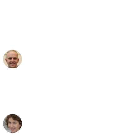
"Erste Klasse! Ein großes Dankeschön
an das gesamte Team von Fritsch
Umzugsservice für ihren
außergewöhnlichen Service!"
Frederik F.
Umzug in Wuppertal
"Besser hätte ich mir den Umzug von
Wuppertal nach Wien nicht vorstellen
können - DANKE!"
Maria W
Umzug von Wuppertal nach Wien