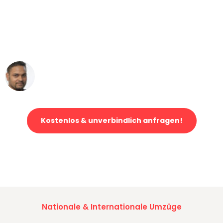
"Mein Klavier kam in unter 24 Stunden
ohne einen Kratzer an - ein
erstklassiger Service!"
Ümit Y.
Klaviertransport in Wuppertal
Kostenlos & unverbindlich anfragen!
Jetzt anfragen und der nächste glückliche Kunde werden. Alle
Umzugsanfragen sind zu
100% kostenlos & unverbindlich!
Nationale & Internationale Umzüge