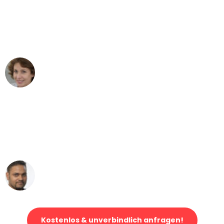
"Besser hätte ich mir den Umzug von
Wuppertal nach Wien nicht vorstellen
können - DANKE!"
Maria W
Umzug von Wuppertal nach Wien
"Mein Klavier kam in unter 24 Stunden
ohne einen Kratzer an - ein
erstklassiger Service!"
Ümit Y.
Klaviertransport in Wuppertal
Kostenlos & unverbindlich anfragen!