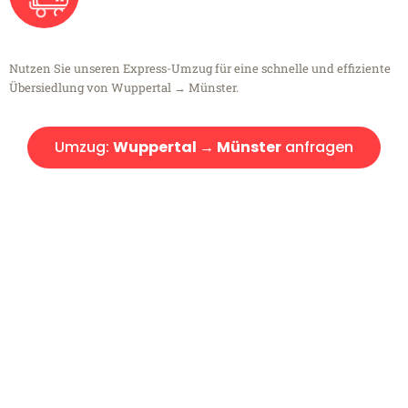
Nutzen Sie unseren Express-Umzug für eine schnelle und effiziente
Übersiedlung von Wuppertal → Münster.
Umzug:
Wuppertal → Münster
anfragen
Kostenlose Beratung!
Sie haben Fragen?
Sie haben Fragen zu Ihrem Transport oder benötigen eine Beratung
bezüglich Ihres Umzug?
Rufen Sie uns gerne an, unser Team aus Experten freut sich, Ihnen
kostenlos weiterzuhelfen!