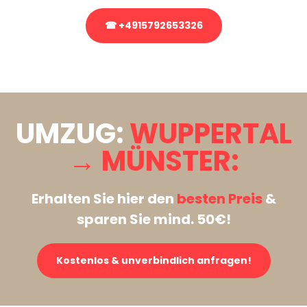
☎ +4915792653326
Stattdessen eine unverbindliche Anfrage senden
UMZUG:
WUPPERTAL
→ MÜNSTER:
Erhalten Sie hier den
besten Preis
&
sparen Sie mind. 50€!
Kostenlos & unverbindlich anfragen!