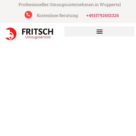
Professionelles Umzugsunternehmen in Wuppertal
Kostenlose Beratung:
+4915792653326
Fritsch Umzugsservice aus Wuppertal
Umzug Wuppertal Münster
Günstiger Umzug Wuppertal Münster (ab
199€)
Express-Abwicklung in unter 24 Stunden!
Über 15 Jahre Erfahrung mit Umzügen!
Angebot erhalten in unter 30 Minuten!