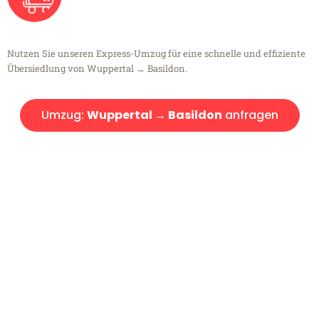
Nutzen Sie unseren Express-Umzug für eine schnelle und effiziente
Übersiedlung von Wuppertal → Basildon.
Umzug:
Wuppertal → Basildon
anfragen
Kostenlose Beratung!
Sie haben Fragen?
Sie haben Fragen zu Ihrem Transport oder benötigen eine Beratung
bezüglich Ihres Umzug?
Rufen Sie uns gerne an, unser Team aus Experten freut sich, Ihnen
kostenlos weiterzuhelfen!