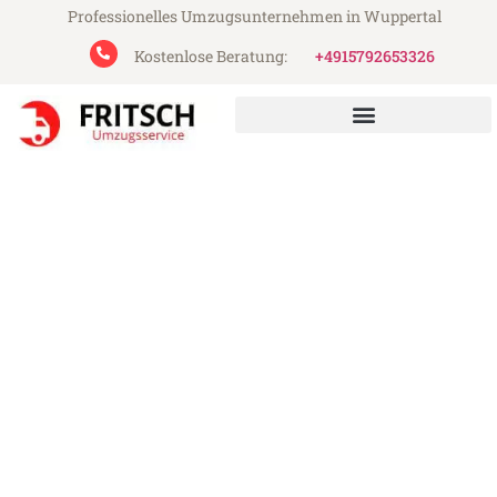
Professionelles Umzugsunternehmen in Wuppertal
Kostenlose Beratung:
+4915792653326
Fritsch Umzugsservice aus Wuppertal
Umzug Wuppertal Basildon
Günstiger Umzug Wuppertal Basildon (ab
199€)
Express-Abwicklung in unter 24 Stunden!
Über 15 Jahre Erfahrung mit Umzügen!
Angebot erhalten in unter 30 Minuten!