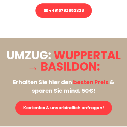
☎ +4915792653326
Stattdessen eine unverbindliche Anfrage senden
UMZUG:
WUPPERTAL
→ BASILDON:
Erhalten Sie hier den
besten Preis
&
sparen Sie mind. 50€!
Kostenlos & unverbindlich anfragen!