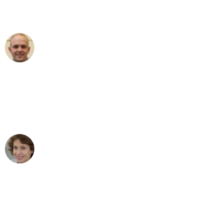
Umzugsservice für ihren
außergewöhnlichen Service!"
Frederik F.
Umzug in Wuppertal
"Besser hätte ich mir den Umzug von
Wuppertal nach Wien nicht vorstellen
können - DANKE!"
Maria W
Umzug von Wuppertal nach Wien
"Mein Klavier kam in unter 24 Stunden
ohne einen Kratzer an - ein
erstklassiger Service!"