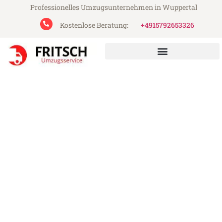
Professionelles Umzugsunternehmen in Wuppertal
Kostenlose Beratung:
+4915792653326
Fritsch Umzugsservice aus Wuppertal
Umzug Wuppertal Grimsby
Günstiger Umzug Wuppertal Grimsby (ab
199€)
Express-Abwicklung in unter 24 Stunden!
Über 15 Jahre Erfahrung mit Umzügen!
Angebot erhalten in unter 30 Minuten!