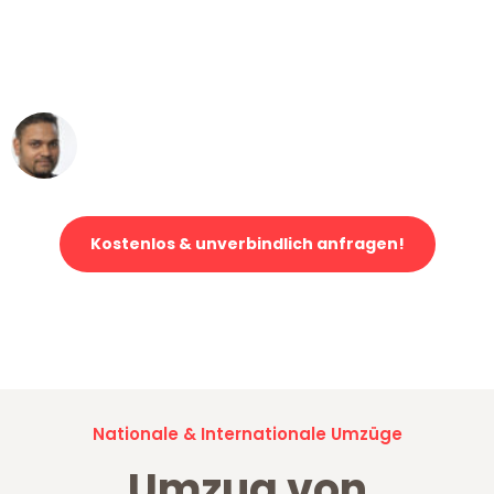
"Mein Klavier kam in unter 24 Stunden
ohne einen Kratzer an - ein
erstklassiger Service!"
Ümit Y.
Klaviertransport in Wuppertal
Kostenlos & unverbindlich anfragen!
Jetzt anfragen und der nächste glückliche Kunde werden. Alle
Umzugsanfragen sind zu
100% kostenlos & unverbindlich!
Nationale & Internationale Umzüge
Umzug von