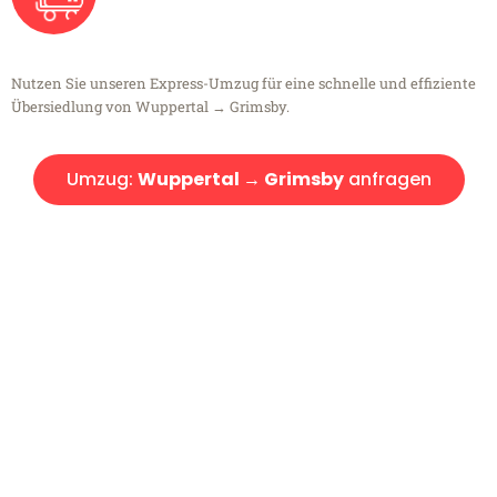
Nutzen Sie unseren Express-Umzug für eine schnelle und effiziente
Übersiedlung von Wuppertal → Grimsby.
Umzug:
Wuppertal → Grimsby
anfragen
Kostenlose Beratung!
Sie haben Fragen?
Sie haben Fragen zu Ihrem Transport oder benötigen eine Beratung
bezüglich Ihres Umzug?
Rufen Sie uns gerne an, unser Team aus Experten freut sich, Ihnen
kostenlos weiterzuhelfen!