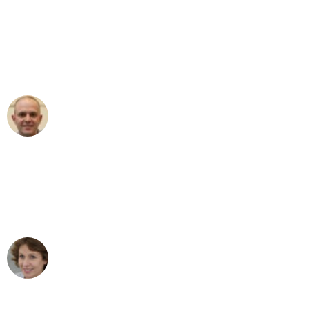
"Erste Klasse! Ein großes Dankeschön
an das gesamte Team von Fritsch
Umzugsservice für ihren
außergewöhnlichen Service!"
Frederik F.
Umzug in Wuppertal
"Besser hätte ich mir den Umzug von
Wuppertal nach Wien nicht vorstellen
können - DANKE!"
Maria W
Umzug von Wuppertal nach Wien