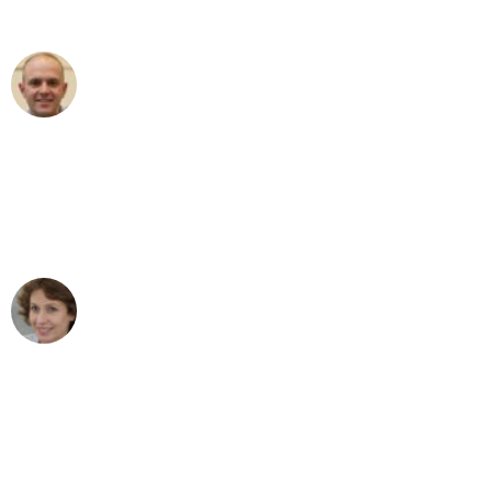
außergewöhnlichen Service!"
Frederik F.
Umzug in Wuppertal
"Besser hätte ich mir den Umzug von
Wuppertal nach Wien nicht vorstellen
können - DANKE!"
Maria W
Umzug von Wuppertal nach Wien
"Mein Klavier kam in unter 24 Stunden
ohne einen Kratzer an - ein
erstklassiger Service!"