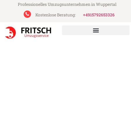
Professionelles Umzugsunternehmen in Wuppertal
Kostenlose Beratung:
+4915792653326
Fritsch Umzugsservice aus Wuppertal
Umzug Wuppertal
Middlesbrough
Günstiger Umzug Wuppertal
Middlesbrough (ab 199€)
Express-Abwicklung in unter 24 Stunden!
Über 15 Jahre Erfahrung mit Umzügen!