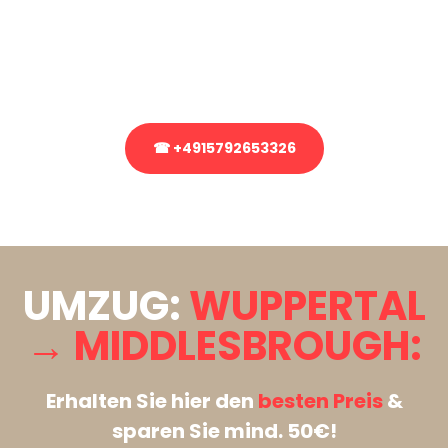
Sie haben Fragen zu Ihrem Transport oder benötigen eine Beratung
bezüglich Ihres Umzug?
Rufen Sie uns gerne an, unser Team aus Experten freut sich, Ihnen
kostenlos weiterzuhelfen!
☎ +4915792653326
Stattdessen eine unverbindliche Anfrage senden
UMZUG:
WUPPERTAL
→ MIDDLESBROUGH:
Erhalten Sie hier den
besten Preis
&
sparen Sie mind. 50€!