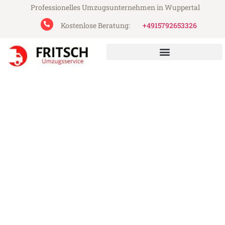
Professionelles Umzugsunternehmen in Wuppertal
Kostenlose Beratung:
+4915792653326
Fritsch Umzugsservice aus Wuppertal
Umzug Wuppertal
Nottingham
Günstiger Umzug Wuppertal Nottingham
(ab 199€)
Express-Abwicklung in unter 24 Stunden!
Über 15 Jahre Erfahrung mit Umzügen!