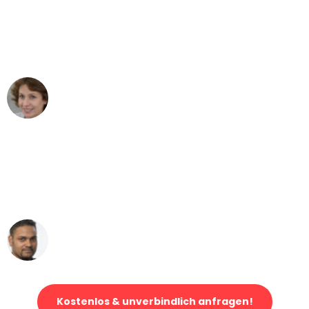
"Besser hätte ich mir den Umzug von
Wuppertal nach Wien nicht vorstellen
können - DANKE!"
Maria W
Umzug von Wuppertal nach Wien
"Mein Klavier kam in unter 24 Stunden
ohne einen Kratzer an - ein
erstklassiger Service!"
Ümit Y.
Klaviertransport in Wuppertal
Kostenlos & unverbindlich anfragen!