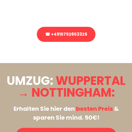
Rufen Sie uns gerne an, unser Team aus Experten freut sich, Ihnen
kostenlos weiterzuhelfen!
☎ +4915792653326
Stattdessen eine unverbindliche Anfrage senden
UMZUG:
WUPPERTAL
→ NOTTINGHAM:
Erhalten Sie hier den
besten Preis
&
sparen Sie mind. 50€!