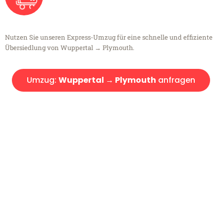
Nutzen Sie unseren Express-Umzug für eine schnelle und effiziente
Übersiedlung von Wuppertal → Plymouth.
Umzug:
Wuppertal → Plymouth
anfragen
Kostenlose Beratung!
Sie haben Fragen?
Sie haben Fragen zu Ihrem Transport oder benötigen eine Beratung
bezüglich Ihres Umzug?
Rufen Sie uns gerne an, unser Team aus Experten freut sich, Ihnen
kostenlos weiterzuhelfen!