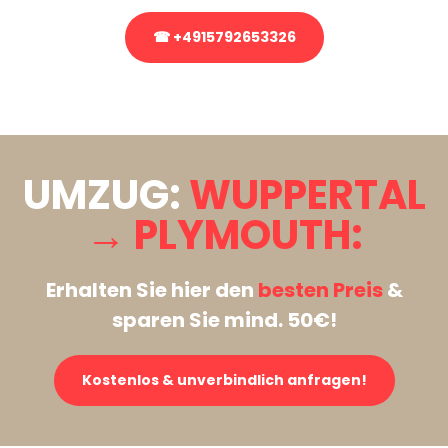
☎ +4915792653326
Stattdessen eine unverbindliche Anfrage senden
UMZUG:
WUPPERTAL
→ PLYMOUTH:
Erhalten Sie hier den
besten Preis
&
sparen Sie mind. 50€!
Kostenlos & unverbindlich anfragen!