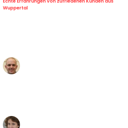
Echte Erfahrungen von zufriedenen Kunden aus
Wuppertal
"Erste Klasse! Ein großes Dankeschön
an das gesamte Team von Fritsch
Umzugsservice für ihren
außergewöhnlichen Service!"
Frederik F.
Umzug in Wuppertal
"Besser hätte ich mir den Umzug von
Wuppertal nach Wien nicht vorstellen
können - DANKE!"
Maria W
Umzug von Wuppertal nach Wien