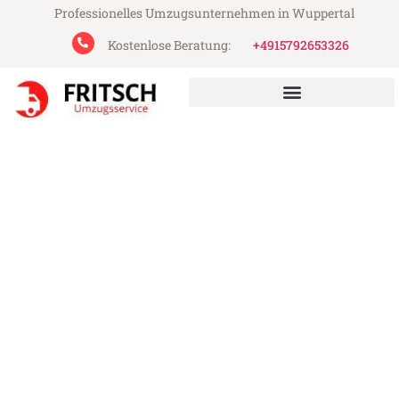
Professionelles Umzugsunternehmen in Wuppertal
Kostenlose Beratung:
+4915792653326
Fritsch Umzugsservice aus Wuppertal
Umzug Wuppertal Plymouth
Günstiger Umzug Wuppertal Plymouth (ab
199€)
Express-Abwicklung in unter 24 Stunden!
Über 15 Jahre Erfahrung mit Umzügen!
Angebot erhalten in unter 30 Minuten!