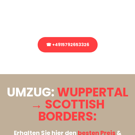
Sie haben Fragen zu Ihrem Transport oder benötigen eine Beratung
bezüglich Ihres Umzug?
Rufen Sie uns gerne an, unser Team aus Experten freut sich, Ihnen
kostenlos weiterzuhelfen!
☎ +4915792653326
Stattdessen eine unverbindliche Anfrage senden
UMZUG:
WUPPERTAL
→ SCOTTISH
BORDERS:
Erhalten Sie hier den
besten Preis
&