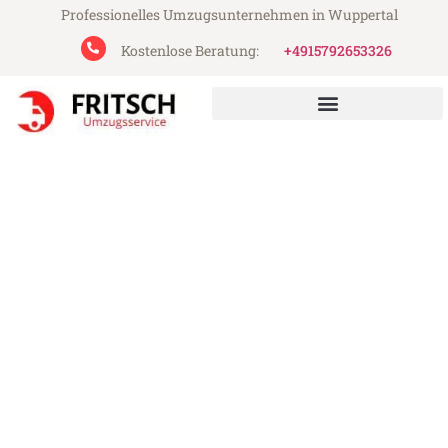
Professionelles Umzugsunternehmen in Wuppertal
Kostenlose Beratung:
+4915792653326
Fritsch Umzugsservice aus Wuppertal
Umzug Wuppertal Scottish
Borders
Günstiger Umzug Wuppertal Scottish
Borders (ab 199€)
Express-Abwicklung in unter 24 Stunden!
Über 15 Jahre Erfahrung mit Umzügen!