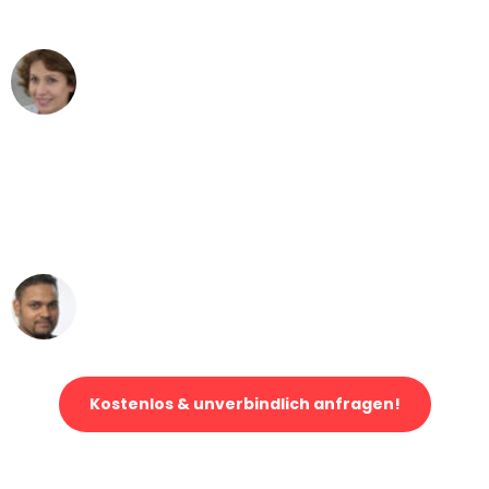
können - DANKE!"
Maria W
Umzug von Wuppertal nach Wien
"Mein Klavier kam in unter 24 Stunden
ohne einen Kratzer an - ein
erstklassiger Service!"
Ümit Y.
Klaviertransport in Wuppertal
Kostenlos & unverbindlich anfragen!
Jetzt anfragen und der nächste glückliche Kunde werden. Alle
Umzugsanfragen sind zu
100% kostenlos & unverbindlich!