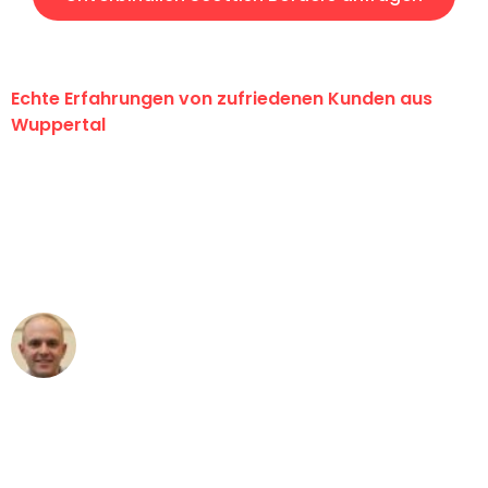
Echte Erfahrungen von zufriedenen Kunden aus
Wuppertal
"Erste Klasse! Ein großes Dankeschön
an das gesamte Team von Fritsch
Umzugsservice für ihren
außergewöhnlichen Service!"
Frederik F.
Umzug in Wuppertal
"Besser hätte ich mir den Umzug von
Wuppertal nach Wien nicht vorstellen