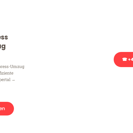
Sie haben Fragen zu Ihrem
Beratung bezüglich Ihres
Rufen Sie uns gerne an, un
ess
Ihnen kostenlos weiterzuh
ug
☎ +4
xpress-Umzug
fiziente
Stattdessen eine u
pertal →
en