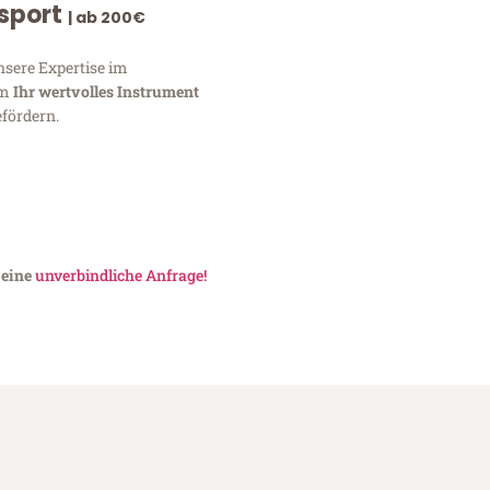
nsport
| ab 200€
nsere Expertise im
um
Ihr wertvolles Instrument
fördern.
 eine
unverbindliche Anfrage!