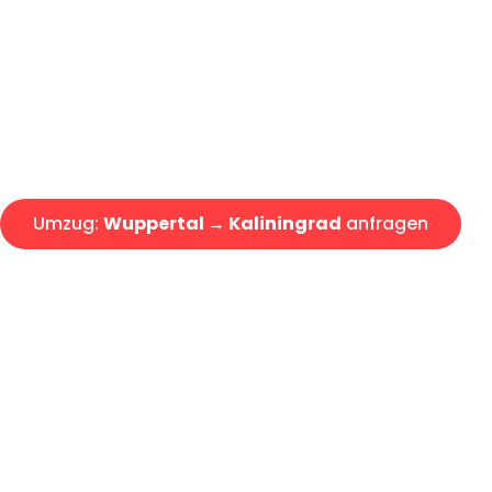
Express-Abwicklung in unter 2
Über 15 Jahre Erfahrung mit 
Angebot erhalten in unter 30 
Umzug:
Wuppertal → Kaliningrad
anfragen
Alle Umzugsanfragen sind zu 100% kostenlos & unverbind