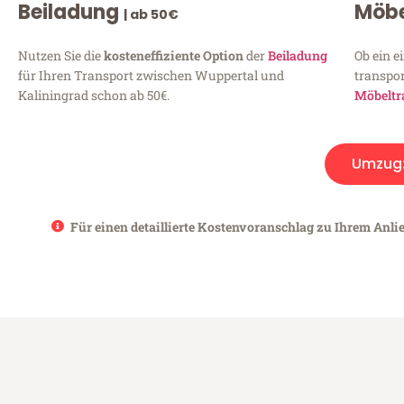
Beiladung
Möbe
| ab 50€
Nutzen Sie die
kosteneffiziente Option
der
Beiladung
Ob ein e
für Ihren Transport zwischen Wuppertal und
transpor
Kaliningrad schon ab 50€.
Möbeltr
Umzug
Für einen detaillierte Kostenvoranschlag zu Ihrem Anli