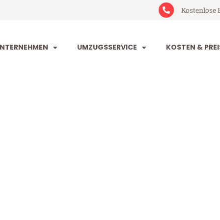
Kostenlose 
NTERNEHMEN
UMZUGSSERVICE
KOSTEN & PREI
tal Kaliningr
liningrad (ab 199€)