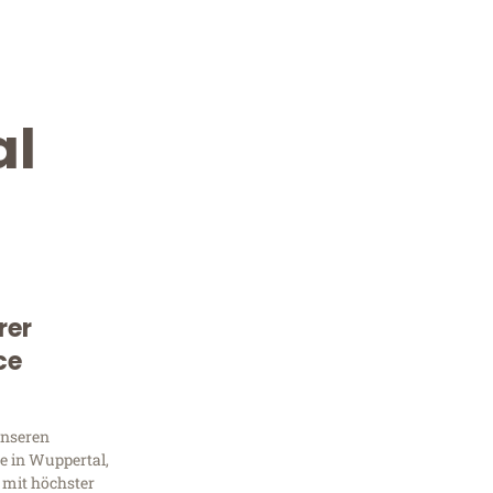
al
rer
Kostenlose Beratung!
ce
Sie 
unseren
Frag
e in Wuppertal,
 mit höchster