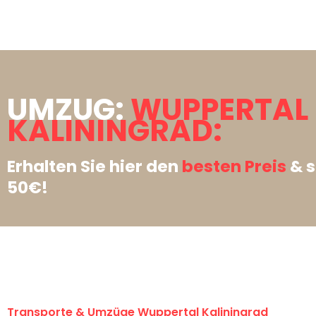
UMZUG:
WUPPERTAL
KALININGRAD:
Erhalten Sie hier den
besten Preis
& s
50€!
Transporte & Umzüge Wuppertal Kaliningrad