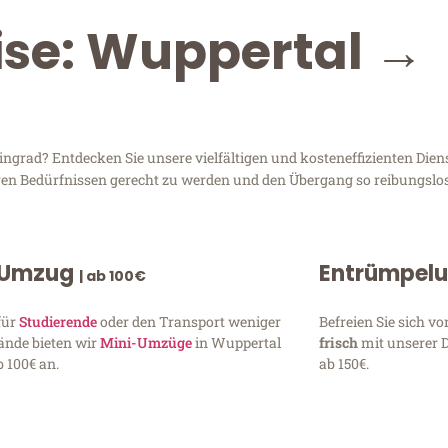
ise: Wuppertal →
rad? Entdecken Sie unsere vielfältigen und kosteneffizienten Diens
hren Bedürfnissen gerecht zu werden und den Übergang so reibungslos
 Umzug
Entrümpel
| ab 100€
für
Studierende
oder den Transport weniger
Befreien Sie sich 
ände bieten wir
Mini-Umzüge
in Wuppertal
frisch
mit unserer 
 100€ an.
ab 150€.