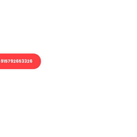
 Transport oder benötigen eine
 Umzug?
ser Team aus Experten freut sich,
elfen!
915792653326
nverbindliche Anfrage senden