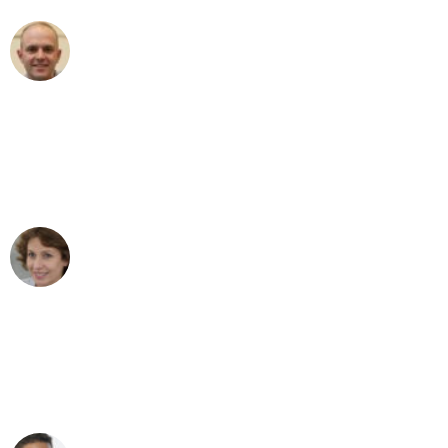
Frederik F.
Umzug in Wuppertal
"Besser hätte ich mir den Umzug von
Wuppertal nach Wien nicht vorstellen
können - DANKE!"
Maria W
Umzug von Wuppertal nach Wien
"Mein Klavier kam in unter 24 Stunden
ohne einen Kratzer an - ein
erstklassiger Service!"