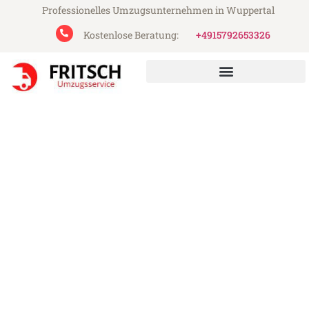
Professionelles Umzugsunternehmen in Wuppertal
Kostenlose Beratung:
+4915792653326
Fritsch Umzugsservice aus Wuppertal
Umzug Wuppertal Klaipeda
Günstiger Umzug Wuppertal Klaipeda (ab
199€)
Express-Abwicklung in unter 24 Stunden!
Über 15 Jahre Erfahrung mit Umzügen!
Angebot erhalten in unter 30 Minuten!