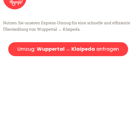
Nutzen Sie unseren Express-Umzug für eine schnelle und effiziente
Übersiedlung von Wuppertal → Klaipeda.
Umzug:
Wuppertal → Klaipeda
anfragen
Kostenlose Beratung!
Sie haben Fragen?
Sie haben Fragen zu Ihrem Transport oder benötigen eine Beratung
bezüglich Ihres Umzug?
Rufen Sie uns gerne an, unser Team aus Experten freut sich, Ihnen
kostenlos weiterzuhelfen!