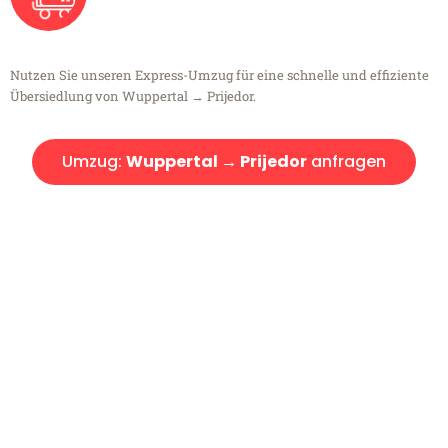
Nutzen Sie unseren Express-Umzug für eine schnelle und effiziente
Übersiedlung von Wuppertal → Prijedor.
Umzug:
Wuppertal → Prijedor
anfragen
Kostenlose Beratung!
Sie haben Fragen?
Sie haben Fragen zu Ihrem Transport oder benötigen eine Beratung
bezüglich Ihres Umzug?
Rufen Sie uns gerne an, unser Team aus Experten freut sich, Ihnen
kostenlos weiterzuhelfen!