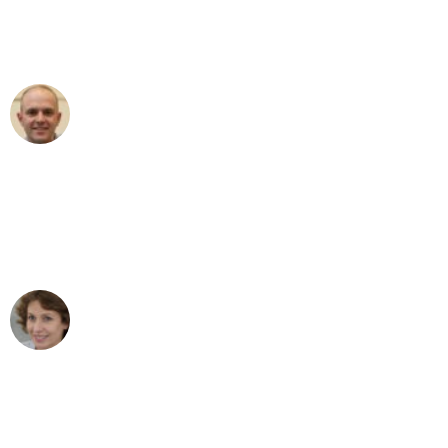
Umzugsservice für ihren
außergewöhnlichen Service!"
Frederik F.
Umzug in Wuppertal
"Besser hätte ich mir den Umzug von
Wuppertal nach Wien nicht vorstellen
können - DANKE!"
Maria W
Umzug von Wuppertal nach Wien
"Mein Klavier kam in unter 24 Stunden
ohne einen Kratzer an - ein