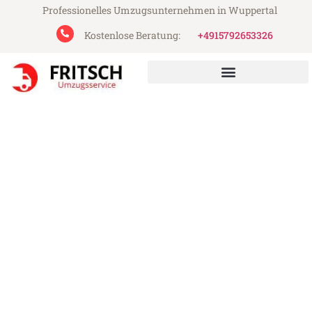
Professionelles Umzugsunternehmen in Wuppertal
Kostenlose Beratung:
+4915792653326
Fritsch Umzugsservice aus Wuppertal
Umzug Wuppertal Prijedor
Günstiger Umzug Wuppertal Prijedor (ab
199€)
Express-Abwicklung in unter 24 Stunden!
Über 15 Jahre Erfahrung mit Umzügen!
Angebot erhalten in unter 30 Minuten!