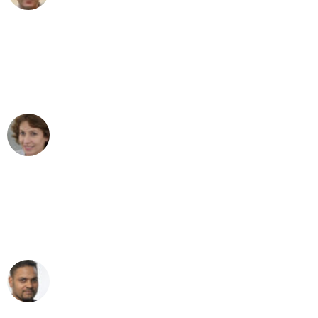
"Besser hätte ich mir den Umzug von
Wuppertal nach Wien nicht vorstellen
können - DANKE!"
Maria W
Umzug von Wuppertal nach Wien
"Mein Klavier kam in unter 24 Stunden
ohne einen Kratzer an - ein
erstklassiger Service!"
Ümit Y.
Klaviertransport in Wuppertal