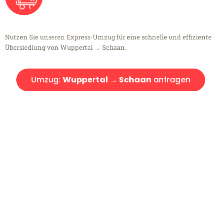
Nutzen Sie unseren Express-Umzug für eine schnelle und effiziente
Übersiedlung von Wuppertal → Schaan.
Umzug:
Wuppertal → Schaan
anfragen
Kostenlose Beratung!
Sie haben Fragen?
Sie haben Fragen zu Ihrem Transport oder benötigen eine Beratung
bezüglich Ihres Umzug?
Rufen Sie uns gerne an, unser Team aus Experten freut sich, Ihnen
kostenlos weiterzuhelfen!