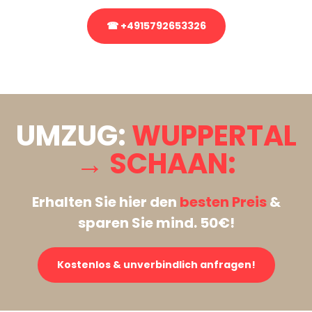
☎ +4915792653326
Stattdessen eine unverbindliche Anfrage senden
UMZUG:
WUPPERTAL
→ SCHAAN:
Erhalten Sie hier den
besten Preis
&
sparen Sie mind. 50€!
Kostenlos & unverbindlich anfragen!