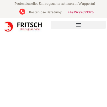
Professionelles Umzugsunternehmen in Wuppertal
Kostenlose Beratung:
+4915792653326
Fritsch Umzugsservice aus Wuppertal
Umzug Wuppertal Schaan
Günstiger Umzug Wuppertal Schaan (ab
199€)
Express-Abwicklung in unter 24 Stunden!
Über 15 Jahre Erfahrung mit Umzügen!
Angebot erhalten in unter 30 Minuten!