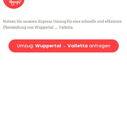
Nutzen Sie unseren Express-Umzug für eine schnelle und effiziente
Übersiedlung von Wuppertal → Valletta.
Umzug:
Wuppertal → Valletta
anfragen
Kostenlose Beratung!
Sie haben Fragen?
Sie haben Fragen zu Ihrem Transport oder benötigen eine Beratung
bezüglich Ihres Umzug?
Rufen Sie uns gerne an, unser Team aus Experten freut sich, Ihnen
kostenlos weiterzuhelfen!