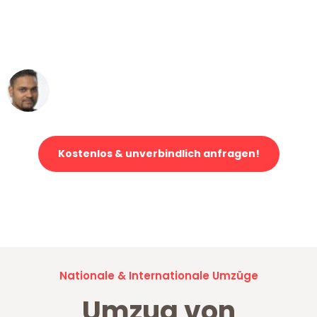
"Mein Klavier kam in unter 24 Stunden
ohne einen Kratzer an - ein
erstklassiger Service!"
Ümit Y.
Klaviertransport in Wuppertal
Kostenlos & unverbindlich anfragen!
Jetzt anfragen und der nächste glückliche Kunde werden. Alle
Umzugsanfragen sind zu
100% kostenlos & unverbindlich!
Nationale & Internationale Umzüge
Umzug von