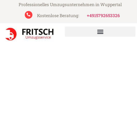
Professionelles Umzugsunternehmen in Wuppertal
Kostenlose Beratung:
+4915792653326
Fritsch Umzugsservice aus Wuppertal
Umzug Wuppertal Valletta
Günstiger Umzug Wuppertal Valletta (ab
199€)
Express-Abwicklung in unter 24 Stunden!
Über 15 Jahre Erfahrung mit Umzügen!
Angebot erhalten in unter 30 Minuten!