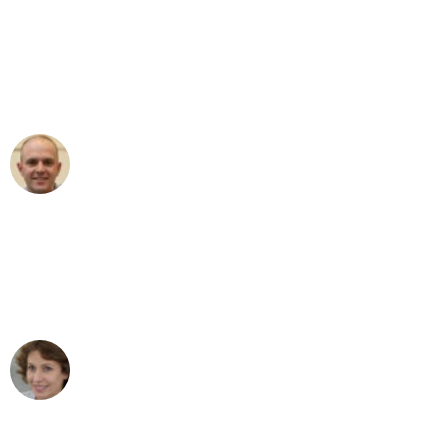
"Erste Klasse! Ein großes Dankeschön
an das gesamte Team von Fritsch
Umzugsservice für ihren
außergewöhnlichen Service!"
Frederik F.
Umzug in Wuppertal
"Besser hätte ich mir den Umzug von
Wuppertal nach Wien nicht vorstellen
können - DANKE!"
Maria W
Umzug von Wuppertal nach Wien