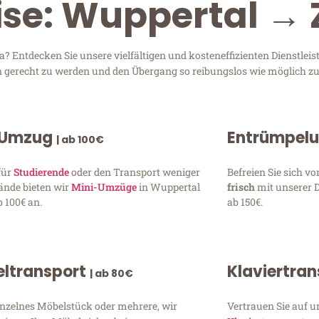
ise: Wuppertal → 
 Entdecken Sie unsere vielfältigen und kosteneffizienten Dienstlei
en gerecht zu werden und den Übergang so reibungslos wie möglich zu
 Umzug
Entrümpel
| ab 100€
für
Studierende
oder den Transport weniger
Befreien Sie sich 
ände bieten wir
Mini-Umzüge
in Wuppertal
frisch
mit unserer 
 100€ an.
ab 150€.
ltransport
Klaviertra
| ab 80€
inzelnes Möbelstück oder mehrere, wir
Vertrauen Sie auf u