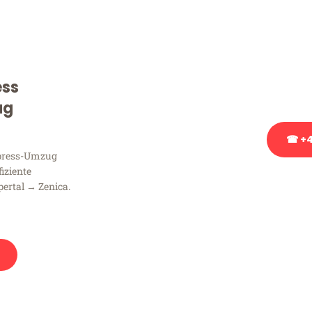
Sie haben Fragen zu Ihrem
Beratung bezüglich Ihres
Rufen Sie uns gerne an, un
ess
Ihnen kostenlos weiterzuh
ug
☎ +4
xpress-Umzug
fiziente
Stattdessen eine u
ertal → Zenica.