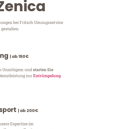
Zenica
stungen bei Fritsch Umzugsservice
 gestalten.
ung
| ab 150€
von Unnötigem und
starten Sie
Dienstleistung zur
Entrümpelung
nsport
| ab 200€
nsere Expertise im