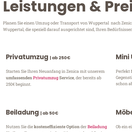
Leistungen & Pre
Planen Sie einen Umzug oder Transport von Wuppertal nach Zenica?
Wuppertal, die speziell darauf ausgerichtet sind, Ihren Bedürfniss
Privatumzug
Mini
| ab 250€
Starten Sie Ihren Neuanfang in Zenica mit unserem
Perfekt 
Gegenst
umfassenden
Privatumzug
Service
, der bereits ab
schon ab
250€ beginnt.
Beiladung
Möbe
| ab 50€
Nutzen Sie die
kosteneffiziente Option
der
Beiladung
Ob ein e