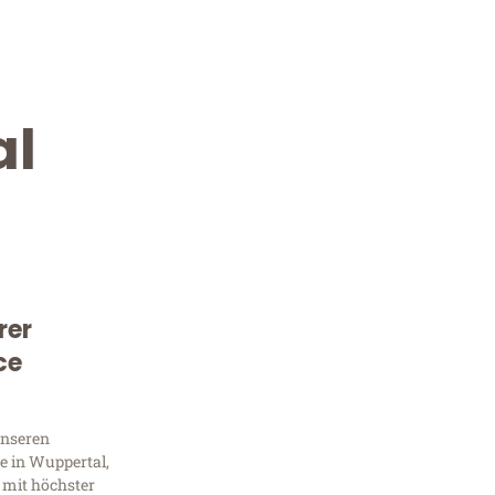
al
rer
Kostenlose Beratung!
ce
Sie 
unseren
Frag
e in Wuppertal,
 mit höchster