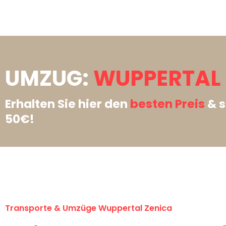
UMZUG:
WUPPERTAL 
Erhalten Sie hier den
besten Preis
& s
50€!
Transporte & Umzüge Wuppertal Zenica