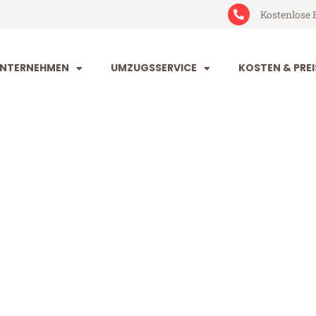
Kostenlose 
NTERNEHMEN
UMZUGSSERVICE
KOSTEN & PREI
tal Zenica
nica (ab 199€)