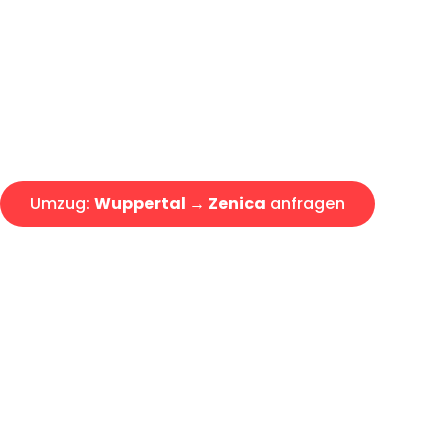
Express-Abwicklung in unter 2
Über 15 Jahre Erfahrung mit 
Angebot erhalten in unter 30 
Umzug:
Wuppertal → Zenica
anfragen
Alle Umzugsanfragen sind zu 100% kostenlos & unverbind