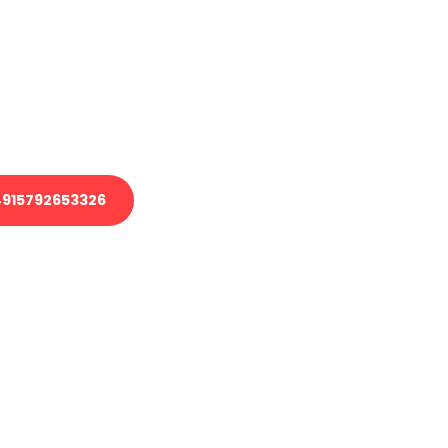
 Transport oder benötigen eine
 Umzug?
ser Team aus Experten freut sich,
elfen!
915792653326
nverbindliche Anfrage senden