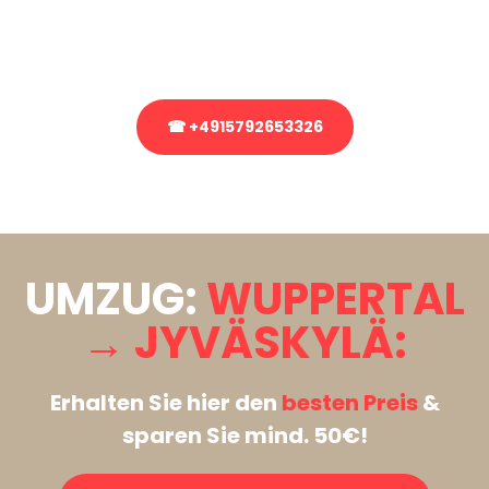
Rufen Sie uns gerne an, unser Team aus Experten freut sich, Ihnen
kostenlos weiterzuhelfen!
☎ +4915792653326
Stattdessen eine unverbindliche Anfrage senden
UMZUG:
WUPPERTAL
→ JYVÄSKYLÄ:
Erhalten Sie hier den
besten Preis
&
sparen Sie mind. 50€!