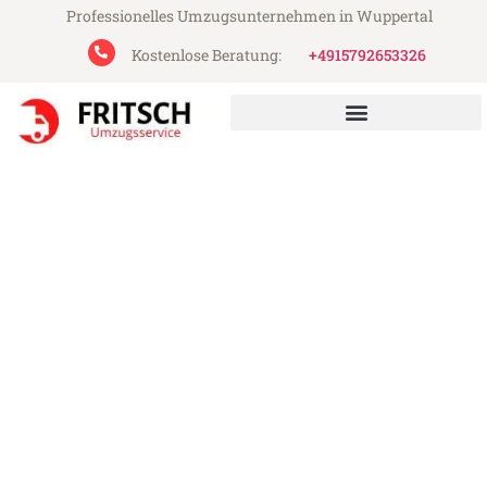
Professionelles Umzugsunternehmen in Wuppertal
Kostenlose Beratung:
+4915792653326
Fritsch Umzugsservice aus Wuppertal
Umzug Wuppertal
Jyväskylä
Günstiger Umzug Wuppertal Jyväskylä (ab
199€)
Express-Abwicklung in unter 24 Stunden!
Über 15 Jahre Erfahrung mit Umzügen!