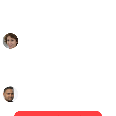
"Besser hätte ich mir den Umzug von
Wuppertal nach Wien nicht vorstellen
können - DANKE!"
Maria W
Umzug von Wuppertal nach Wien
"Mein Klavier kam in unter 24 Stunden
ohne einen Kratzer an - ein
erstklassiger Service!"
Ümit Y.
Klaviertransport in Wuppertal