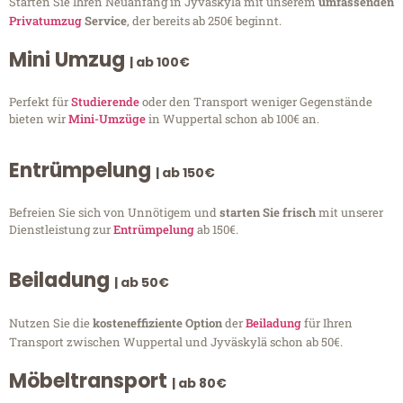
Starten Sie Ihren Neuanfang in Jyväskylä mit unserem
umfassenden
Privatumzug
Service
, der bereits ab 250€ beginnt.
Mini Umzug
| ab 100€
Perfekt für
Studierende
oder den Transport weniger Gegenstände
bieten wir
Mini-Umzüge
in Wuppertal schon ab 100€ an.
Entrümpelung
| ab 150€
Befreien Sie sich von Unnötigem und
starten Sie frisch
mit unserer
Dienstleistung zur
Entrümpelung
ab 150€.
Beiladung
| ab 50€
Nutzen Sie die
kosteneffiziente Option
der
Beiladung
für Ihren
Transport zwischen Wuppertal und Jyväskylä schon ab 50€.
Möbeltransport
| ab 80€