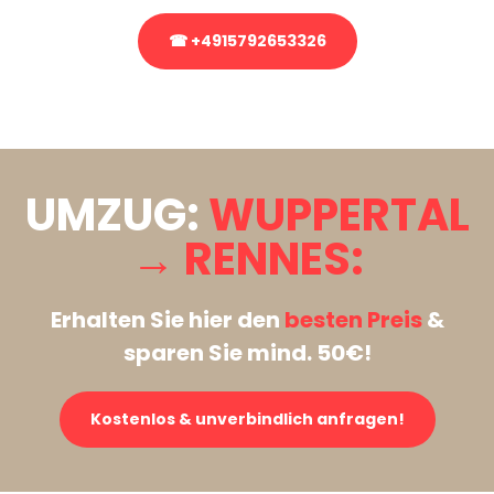
☎ +4915792653326
Stattdessen eine unverbindliche Anfrage senden
UMZUG:
WUPPERTAL
→ RENNES:
Erhalten Sie hier den
besten Preis
&
sparen Sie mind. 50€!
Kostenlos & unverbindlich anfragen!