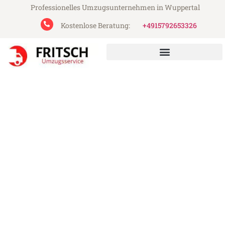
Professionelles Umzugsunternehmen in Wuppertal
Kostenlose Beratung:
+4915792653326
Fritsch Umzugsservice aus Wuppertal
Umzug Wuppertal Rennes
Günstiger Umzug Wuppertal Rennes (ab
199€)
Express-Abwicklung in unter 24 Stunden!
Über 15 Jahre Erfahrung mit Umzügen!
Angebot erhalten in unter 30 Minuten!