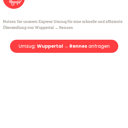
Nutzen Sie unseren Express-Umzug für eine schnelle und effiziente
Übersiedlung von Wuppertal → Rennes.
Umzug:
Wuppertal → Rennes
anfragen
Kostenlose Beratung!
Sie haben Fragen?
Sie haben Fragen zu Ihrem Transport oder benötigen eine Beratung
bezüglich Ihres Umzug?
Rufen Sie uns gerne an, unser Team aus Experten freut sich, Ihnen
kostenlos weiterzuhelfen!