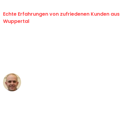
Echte Erfahrungen von zufriedenen Kunden aus
Wuppertal
"Erste Klasse! Ein großes Dankeschön
an das gesamte Team von Fritsch
Umzugsservice für ihren
außergewöhnlichen Service!"
Frederik F.
Umzug in Wuppertal
"Besser hätte ich mir den Umzug von
Wuppertal nach Wien nicht vorstellen
können - DANKE!"