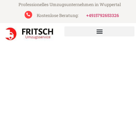
Professionelles Umzugsunternehmen in Wuppertal
Kostenlose Beratung:
+4915792653326
Fritsch Umzugsservice aus Wuppertal
Umzug Wuppertal
Villeurbanne
Günstiger Umzug Wuppertal Villeurbanne
(ab 199€)
Express-Abwicklung in unter 24 Stunden!
Über 15 Jahre Erfahrung mit Umzügen!