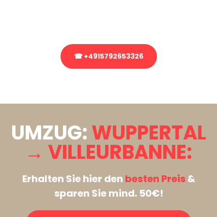
Rufen Sie uns gerne an, unser Team aus Experten freut sich, Ihnen
kostenlos weiterzuhelfen!
☎ +4915792653326
Stattdessen eine unverbindliche Anfrage senden
UMZUG:
WUPPERTAL
→ VILLEURBANNE:
Erhalten Sie hier den
besten Preis
&
sparen Sie mind. 50€!