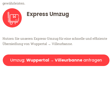
gewährleisten.
Express Umzug
Nutzen Sie unseren Express-Umzug für eine schnelle und effiziente
Übersiedlung von Wuppertal → Villeurbanne.
Umzug:
Wuppertal → Villeurbanne
anfragen
Kostenlose Beratung!
Sie haben Fragen?
Sie haben Fragen zu Ihrem Transport oder benötigen eine Beratung
bezüglich Ihres Umzug?