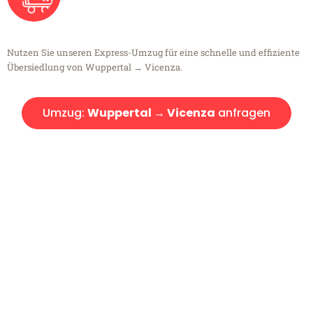
Nutzen Sie unseren Express-Umzug für eine schnelle und effiziente
Übersiedlung von Wuppertal → Vicenza.
Umzug:
Wuppertal → Vicenza
anfragen
Kostenlose Beratung!
Sie haben Fragen?
Sie haben Fragen zu Ihrem Transport oder benötigen eine Beratung
bezüglich Ihres Umzug?
Rufen Sie uns gerne an, unser Team aus Experten freut sich, Ihnen
kostenlos weiterzuhelfen!