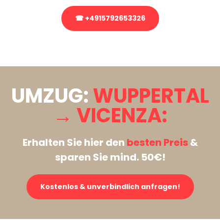
☎ +4915792653326
Stattdessen eine unverbindliche Anfrage senden
UMZUG:
WUPPERTAL
→ VICENZA:
Erhalten Sie hier den
besten Preis
&
sparen Sie mind. 50€!
Kostenlos & unverbindlich anfragen!