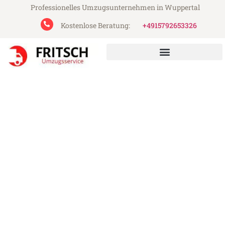
Professionelles Umzugsunternehmen in Wuppertal
Kostenlose Beratung:
+4915792653326
Fritsch Umzugsservice aus Wuppertal
Umzug Wuppertal Vicenza
Günstiger Umzug Wuppertal Vicenza (ab
199€)
Express-Abwicklung in unter 24 Stunden!
Über 15 Jahre Erfahrung mit Umzügen!
Angebot erhalten in unter 30 Minuten!