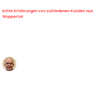
Echte Erfahrungen von zufriedenen Kunden aus
Wuppertal
"Erste Klasse! Ein großes Dankeschön
an das gesamte Team von Fritsch
Umzugsservice für ihren
außergewöhnlichen Service!"
Frederik F.
Umzug in Wuppertal
"Besser hätte ich mir den Umzug von
Wuppertal nach Wien nicht vorstellen
können - DANKE!"