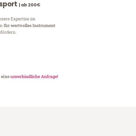
nsport
| ab 200€
nsere Expertise im
um
Ihr wertvolles Instrument
fördern.
 eine
unverbindliche Anfrage!