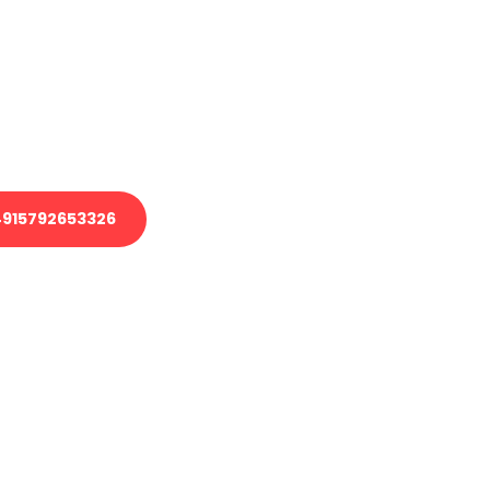
 Transport oder benötigen eine
 Umzug?
ser Team aus Experten freut sich,
elfen!
915792653326
nverbindliche Anfrage senden