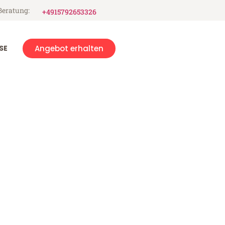
Beratung:
+4915792653326
SE
Angebot erhalten
urg