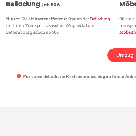
Beiladung
Möbe
| ab 50€
Nutzen Sie die
kosteneffiziente Option
der
Beiladung
Ob ein e
für Ihren Transport zwischen Wuppertal und
transpor
Bettembourg schon ab 50€.
Möbeltr
Umzug:
Für einen detaillierte Kostenvoranschlag zu Ihrem Anli