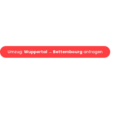
Express-Abwicklung in unter 2
Über 15 Jahre Erfahrung mit 
Angebot erhalten in unter 30 
Umzug:
Wuppertal → Bettembourg
anfragen
Alle Umzugsanfragen sind zu 100% kostenlos & unverbind