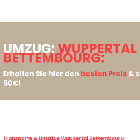
UMZUG:
WUPPERTAL
BETTEMBOURG:
Erhalten Sie hier den
besten Preis
& s
50€!
Transporte & Umzüge Wuppertal Bettembourg