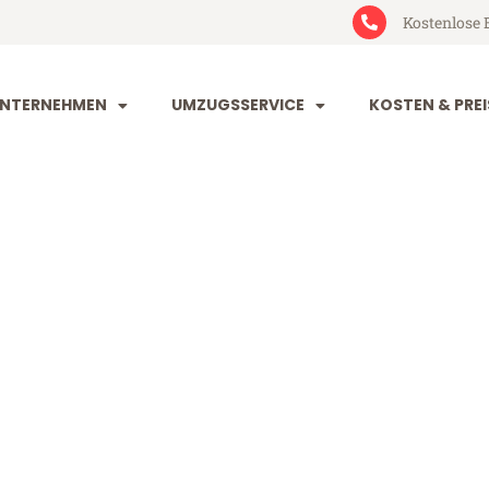
Kostenlose 
NTERNEHMEN
UMZUGSSERVICE
KOSTEN & PREI
tal Bettembo
ettembourg (ab 199€)