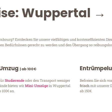
ise: Wuppertal →
ourg? Entdecken Sie unsere vielfältigen und kosteneffizienten Dien
hren Bedürfnissen gerecht zu werden und den Übergang so reibungslos
 Umzug
Entrümpel
| ab 100€
für
Studierende
oder den Transport weniger
Befreien Sie sich 
ände bieten wir
Mini-Umzüge
in Wuppertal
frisch
mit unserer 
 100€ an.
ab 150€.