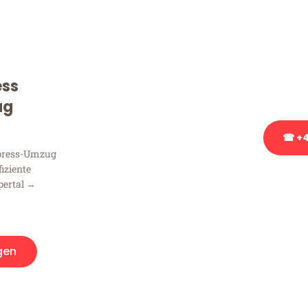
Sie haben Fragen zu Ihrem
Beratung bezüglich Ihres
Rufen Sie uns gerne an, un
ess
Ihnen kostenlos weiterzuh
ug
☎ +4
xpress-Umzug
fiziente
Stattdessen eine u
pertal →
gen