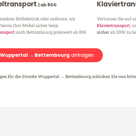
ltransport
Klaviertra
| ab 80€
inzelnes Möbelstück oder mehrere, wir
Vertrauen Sie auf u
tieren Ihre Möbel sicher beim
Klaviertransport
, 
ansport
nach Bettembourg preiswert ab 80€.
sicher
ab 200€ zu be
Wuppertal → Bettembourg
anfragen
egen für die Strecke Wuppertal → Bettembourg schicken Sie uns bitte