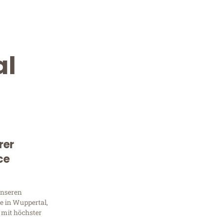
al
rer
Kostenlose Beratung!
ce
Sie 
unseren
Frag
e in Wuppertal,
 mit höchster