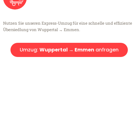
Nutzen Sie unseren Express-Umzug für eine schnelle und effiziente
Übersiedlung von Wuppertal → Emmen.
Umzug:
Wuppertal → Emmen
anfragen
Kostenlose Beratung!
Sie haben Fragen?
Sie haben Fragen zu Ihrem Transport oder benötigen eine Beratung
bezüglich Ihres Umzug?
Rufen Sie uns gerne an, unser Team aus Experten freut sich, Ihnen
kostenlos weiterzuhelfen!