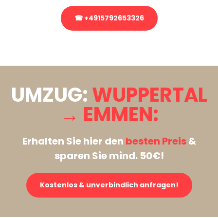
☎ +4915792653326
Stattdessen eine unverbindliche Anfrage senden
UMZUG:
WUPPERTAL
→ EMMEN:
Erhalten Sie hier den
besten Preis
&
sparen Sie mind. 50€!
Kostenlos & unverbindlich anfragen!