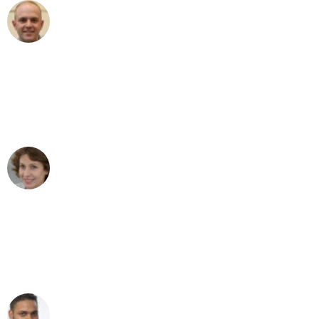
Frederik F.
Umzug in Wuppertal
"Besser hätte ich mir den Umzug von
Wuppertal nach Wien nicht vorstellen
können - DANKE!"
Maria W
Umzug von Wuppertal nach Wien
"Mein Klavier kam in unter 24 Stunden
ohne einen Kratzer an - ein
erstklassiger Service!"
Ümit Y.