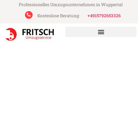
Professionelles Umzugsunternehmen in Wuppertal
Kostenlose Beratung:
+4915792653326
Fritsch Umzugsservice aus Wuppertal
Umzug Wuppertal Emmen
Günstiger Umzug Wuppertal Emmen (ab
199€)
Express-Abwicklung in unter 24 Stunden!
Über 15 Jahre Erfahrung mit Umzügen!
Angebot erhalten in unter 30 Minuten!