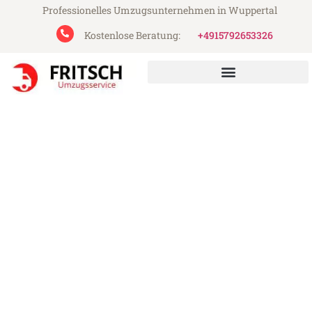
Professionelles Umzugsunternehmen in Wuppertal
Kostenlose Beratung:
+4915792653326
Fritsch Umzugsservice aus Wuppertal
Umzug Wuppertal Leiden
Günstiger Umzug Wuppertal Leiden (ab
199€)
Express-Abwicklung in unter 24 Stunden!
Über 15 Jahre Erfahrung mit Umzügen!
Angebot erhalten in unter 30 Minuten!