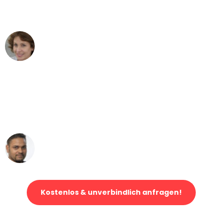
können - DANKE!"
Maria W
Umzug von Wuppertal nach Wien
"Mein Klavier kam in unter 24 Stunden
ohne einen Kratzer an - ein
erstklassiger Service!"
Ümit Y.
Klaviertransport in Wuppertal
Kostenlos & unverbindlich anfragen!
Jetzt anfragen und der nächste glückliche Kunde werden. Alle