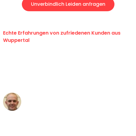
Unverbindlich Leiden anfragen
Echte Erfahrungen von zufriedenen Kunden aus
Wuppertal
"Erste Klasse! Ein großes Dankeschön
an das gesamte Team von Fritsch
Umzugsservice für ihren
außergewöhnlichen Service!"
Frederik F.
Umzug in Wuppertal
"Besser hätte ich mir den Umzug von
Wuppertal nach Wien nicht vorstellen