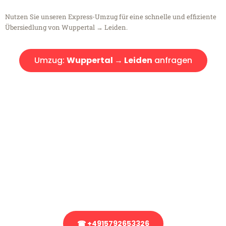
Nutzen Sie unseren Express-Umzug für eine schnelle und effiziente
Übersiedlung von Wuppertal → Leiden.
Umzug:
Wuppertal → Leiden
anfragen
Kostenlose Beratung!
Sie haben Fragen?
Sie haben Fragen zu Ihrem Transport oder benötigen eine Beratung
bezüglich Ihres Umzug?
Rufen Sie uns gerne an, unser Team aus Experten freut sich, Ihnen
kostenlos weiterzuhelfen!
☎ +4915792653326