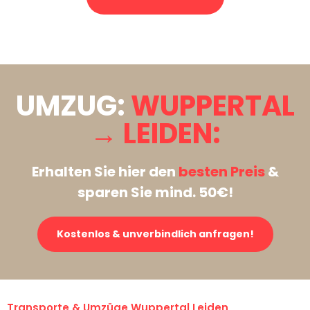
Stattdessen eine unverbindliche Anfrage senden
UMZUG:
WUPPERTAL
→ LEIDEN:
Erhalten Sie hier den
besten Preis
&
sparen Sie mind. 50€!
Kostenlos & unverbindlich anfragen!
Transporte & Umzüge Wuppertal Leiden