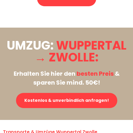
Stattdessen eine unverbindliche Anfrage senden
UMZUG:
WUPPERTAL
→ ZWOLLE:
Erhalten Sie hier den
besten Preis
&
sparen Sie mind. 50€!
Kostenlos & unverbindlich anfragen!
Transporte & Umzüge Wuppertal Zwolle