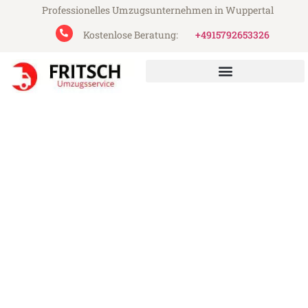
Professionelles Umzugsunternehmen in Wuppertal
Kostenlose Beratung:
+4915792653326
Fritsch Umzugsservice aus Wuppertal
Umzug Wuppertal Zwolle
Günstiger Umzug Wuppertal Zwolle (ab
199€)
Express-Abwicklung in unter 24 Stunden!
Über 15 Jahre Erfahrung mit Umzügen!
Angebot erhalten in unter 30 Minuten!