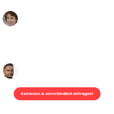
können - DANKE!"
Maria W
Umzug von Wuppertal nach Wien
"Mein Klavier kam in unter 24 Stunden
ohne einen Kratzer an - ein
erstklassiger Service!"
Ümit Y.
Klaviertransport in Wuppertal
Kostenlos & unverbindlich anfragen!
Jetzt anfragen und der nächste glückliche Kunde werden. Alle
Umzugsanfragen sind zu
100% kostenlos & unverbindlich!