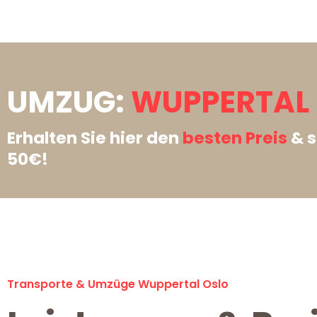
UMZUG:
WUPPERTAL 
Erhalten Sie hier den
besten Preis
& s
50€!
Transporte & Umzüge Wuppertal Oslo