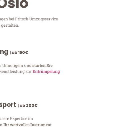
Oslo
ungen bei Fritsch Umzugsservice
 gestalten.
ung
| ab 150€
von Unnötigem und
starten Sie
Dienstleistung zur
Entrümpelung
nsport
| ab 200€
nsere Expertise im
um
Ihr wertvolles Instrument