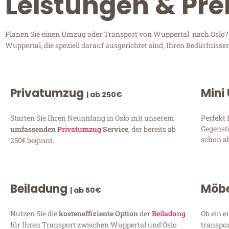
Leistungen & Pre
Planen Sie einen Umzug oder Transport von Wuppertal nach Oslo? E
Wuppertal, die speziell darauf ausgerichtet sind, Ihren Bedürfniss
Privatumzug
Mini
| ab 250€
Starten Sie Ihren Neuanfang in Oslo mit unserem
Perfekt 
Gegenst
umfassenden
Privatumzug
Service
, der bereits ab
schon ab
250€ beginnt.
Beiladung
Möbe
| ab 50€
Nutzen Sie die
kosteneffiziente Option
der
Beiladung
Ob ein e
für Ihren Transport zwischen Wuppertal und Oslo
transpor