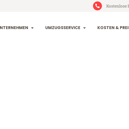
Kostenlose 
NTERNEHMEN
UMZUGSSERVICE
KOSTEN & PREI
tal Oslo
lo (ab 199€)