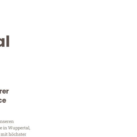
al
rer
Kostenlose Beratung!
ce
Sie 
Frag
unseren
e in Wuppertal,
 mit höchster