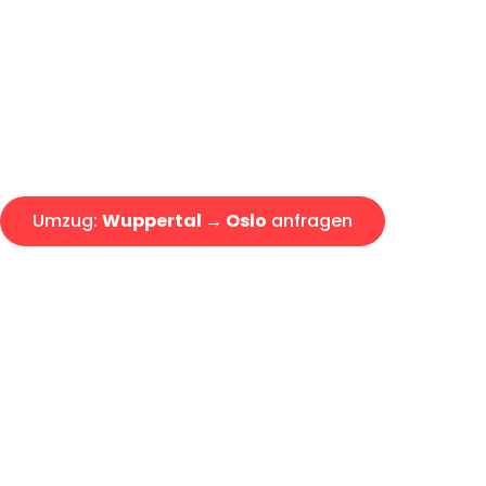
Express-Abwicklung in unter 2
Über 15 Jahre Erfahrung mit 
Angebot erhalten in unter 30 
Umzug:
Wuppertal → Oslo
anfragen
Alle Umzugsanfragen sind zu 100% kostenlos & unverbind