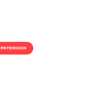
 Transport oder benötigen eine
 Umzug?
ser Team aus Experten freut sich,
elfen!
915792653326
nverbindliche Anfrage senden