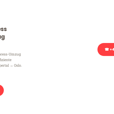
Sie haben Fragen zu Ihrem
Beratung bezüglich Ihres
Rufen Sie uns gerne an, un
ess
Ihnen kostenlos weiterzuh
ug
☎ +4
xpress-Umzug
fiziente
Stattdessen eine u
ertal → Oslo.