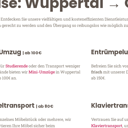
ise: Wuppertal → 
ntdecken Sie unsere vielfältigen und kosteneffizienten Dienstleist
en gerecht zu werden und den Übergang so reibungslos wie möglich zu
 Umzug
Entrümpel
| ab 100€
für
Studierende
oder den Transport weniger
Befreien Sie sich 
ände bieten wir
Mini-Umzüge
in Wuppertal
frisch
mit unserer 
 100€ an.
ab 150€.
ltransport
Klaviertra
| ab 80€
inzelnes Möbelstück oder mehrere, wir
Vertrauen Sie auf u
tieren Ihre Möbel sicher beim
Klaviertransport
, 