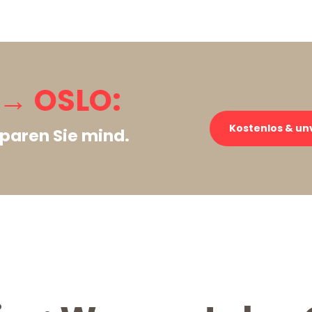
→ OSLO:
Kostenlos & un
paren Sie mind.