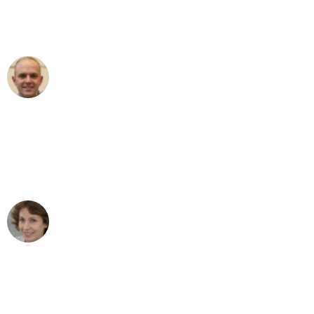
Umzugsservice für ihren
außergewöhnlichen Service!"
Frederik F.
Umzug in Wuppertal
"Besser hätte ich mir den Umzug von
Wuppertal nach Wien nicht vorstellen
können - DANKE!"
Maria W
Umzug von Wuppertal nach Wien
"Mein Klavier kam in unter 24 Stunden
ohne einen Kratzer an - ein