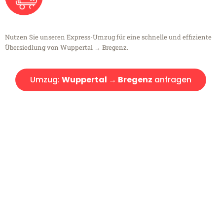
Nutzen Sie unseren Express-Umzug für eine schnelle und effiziente
Übersiedlung von Wuppertal → Bregenz.
Umzug:
Wuppertal → Bregenz
anfragen
Kostenlose Beratung!
Sie haben Fragen?
Sie haben Fragen zu Ihrem Transport oder benötigen eine Beratung
bezüglich Ihres Umzug?
Rufen Sie uns gerne an, unser Team aus Experten freut sich, Ihnen
kostenlos weiterzuhelfen!