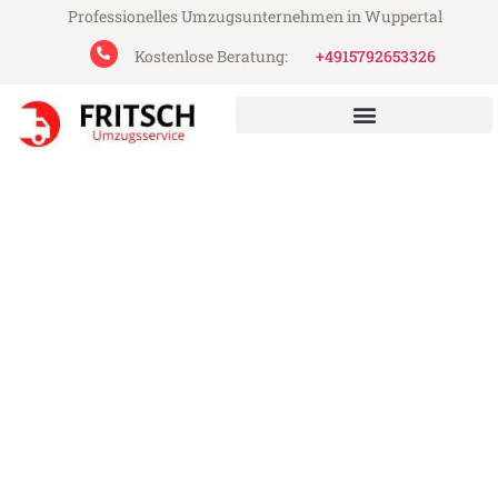
Professionelles Umzugsunternehmen in Wuppertal
Kostenlose Beratung:
+4915792653326
Fritsch Umzugsservice aus Wuppertal
Umzug Wuppertal Bregenz
Günstiger Umzug Wuppertal Bregenz (ab
199€)
Express-Abwicklung in unter 24 Stunden!
Über 15 Jahre Erfahrung mit Umzügen!
Angebot erhalten in unter 30 Minuten!