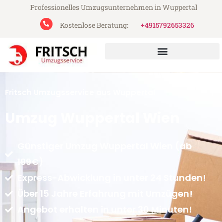
Professionelles Umzugsunternehmen in Wuppertal
Kostenlose Beratung:
+4915792653326
Fritsch Umzugsservice aus Wuppertal
Umzug Wuppertal Wien
Günstiger Umzug Wuppertal Wien (ab
199€)
Express-Abwicklung in unter 24 Stunden!
Über 15 Jahre Erfahrung mit Umzügen!
Angebot erhalten in unter 30 Minuten!