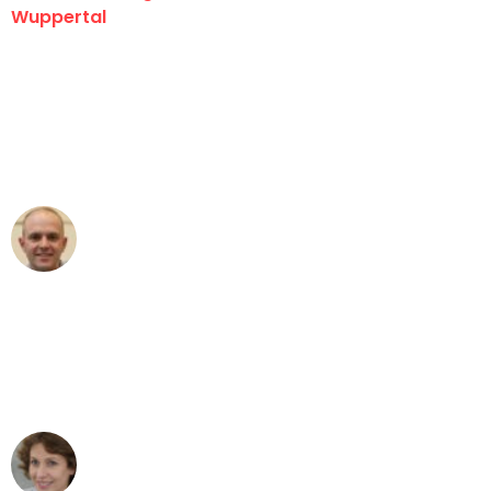
Wuppertal
"Erste Klasse! Ein großes Dankeschön
an das gesamte Team von Fritsch
Umzugsservice für ihren
außergewöhnlichen Service!"
Frederik F.
Umzug in Wuppertal
"Besser hätte ich mir den Umzug von
Wuppertal nach Wien nicht vorstellen
können - DANKE!"
Maria W
Umzug von Wuppertal nach Wien