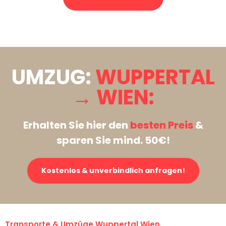
Stattdessen eine unverbindliche Anfrage senden
UMZUG:
WUPPERTAL
→ WIEN:
Erhalten Sie hier den
besten Preis
&
sparen Sie mind. 50€!
Kostenlos & unverbindlich anfragen!
Transporte & Umzüge Wuppertal Wien