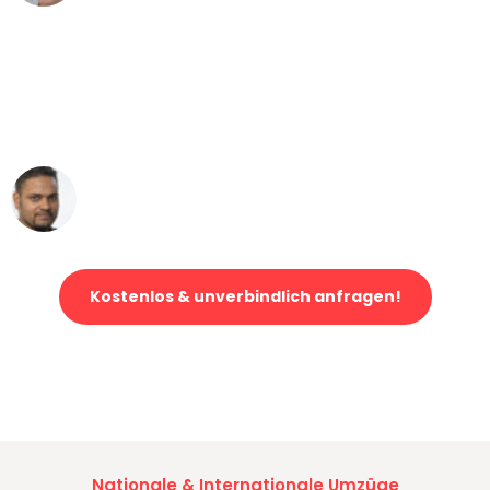
"Mein Klavier kam in unter 24 Stunden
ohne einen Kratzer an - ein
erstklassiger Service!"
Ümit Y.
Klaviertransport in Wuppertal
Kostenlos & unverbindlich anfragen!
Jetzt anfragen und der nächste glückliche Kunde werden. Alle
Umzugsanfragen sind zu
100% kostenlos & unverbindlich!
Nationale & Internationale Umzüge