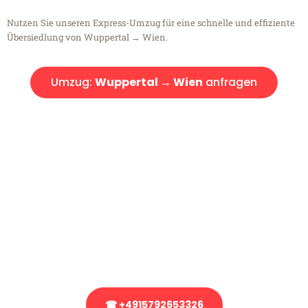
Nutzen Sie unseren Express-Umzug für eine schnelle und effiziente
Übersiedlung von Wuppertal → Wien.
Umzug:
Wuppertal → Wien
anfragen
Kostenlose Beratung!
Sie haben Fragen?
Sie haben Fragen zu Ihrem Transport oder benötigen eine Beratung
bezüglich Ihres Umzug?
Rufen Sie uns gerne an, unser Team aus Experten freut sich, Ihnen
kostenlos weiterzuhelfen!
☎ +4915792653326