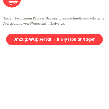
Nutzen Sie unseren Express-Umzug für eine schnelle und effiziente
Übersiedlung von Wuppertal → Białystok.
Umzug:
Wuppertal → Białystok
anfragen
Kostenlose Beratung!
Sie haben Fragen?
Sie haben Fragen zu Ihrem Transport oder benötigen eine Beratung
bezüglich Ihres Umzug?
Rufen Sie uns gerne an, unser Team aus Experten freut sich, Ihnen
kostenlos weiterzuhelfen!