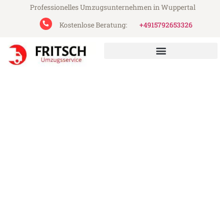
Professionelles Umzugsunternehmen in Wuppertal
Kostenlose Beratung:
+4915792653326
Fritsch Umzugsservice aus Wuppertal
Umzug Wuppertal Białystok
Günstiger Umzug Wuppertal Białystok (ab
199€)
Express-Abwicklung in unter 24 Stunden!
Über 15 Jahre Erfahrung mit Umzügen!
Angebot erhalten in unter 30 Minuten!