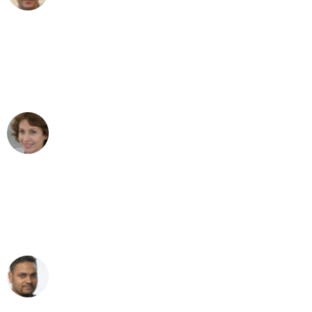
"Besser hätte ich mir den Umzug von
Wuppertal nach Wien nicht vorstellen
können - DANKE!"
Maria W
Umzug von Wuppertal nach Wien
"Mein Klavier kam in unter 24 Stunden
ohne einen Kratzer an - ein
erstklassiger Service!"
Ümit Y.
Klaviertransport in Wuppertal