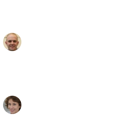
an das gesamte Team von Fritsch
Umzugsservice für ihren
außergewöhnlichen Service!"
Frederik F.
Umzug in Wuppertal
"Besser hätte ich mir den Umzug von
Wuppertal nach Wien nicht vorstellen
können - DANKE!"
Maria W
Umzug von Wuppertal nach Wien
"Mein Klavier kam in unter 24 Stunden