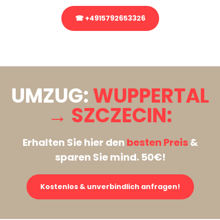
☎ +4915792653326
Stattdessen eine unverbindliche Anfrage senden
UMZUG:
WUPPERTAL
→ SZCZECIN:
Erhalten Sie hier den
besten Preis
&
sparen Sie mind. 50€!
Kostenlos & unverbindlich anfragen!