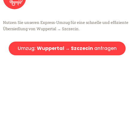
Nutzen Sie unseren Express-Umzug für eine schnelle und effiziente
Übersiedlung von Wuppertal → Szczecin.
Umzug:
Wuppertal → Szczecin
anfragen
Kostenlose Beratung!
Sie haben Fragen?
Sie haben Fragen zu Ihrem Transport oder benötigen eine Beratung
bezüglich Ihres Umzug?
Rufen Sie uns gerne an, unser Team aus Experten freut sich, Ihnen
kostenlos weiterzuhelfen!