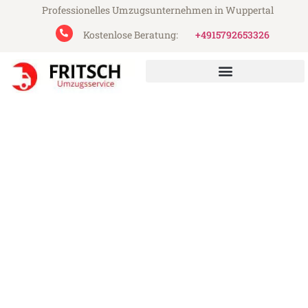
Professionelles Umzugsunternehmen in Wuppertal
Kostenlose Beratung:
+4915792653326
Fritsch Umzugsservice aus Wuppertal
Umzug Wuppertal Szczecin
Günstiger Umzug Wuppertal Szczecin (ab
199€)
Express-Abwicklung in unter 24 Stunden!
Über 15 Jahre Erfahrung mit Umzügen!
Angebot erhalten in unter 30 Minuten!