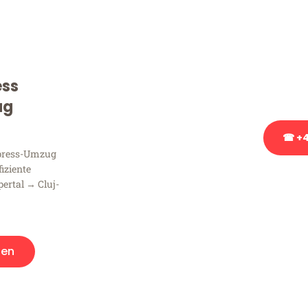
Sie haben Fragen zu Ihrem
Beratung bezüglich Ihres
Rufen Sie uns gerne an, un
ess
Ihnen kostenlos weiterzuh
ug
☎ +4
xpress-Umzug
fiziente
Stattdessen eine u
ertal → Cluj-
gen