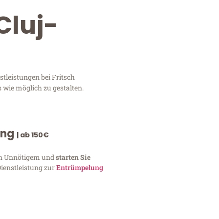
Cluj-
tleistungen bei Fritsch
 wie möglich zu gestalten.
ung
| ab 150€
von Unnötigem und
starten Sie
Dienstleistung zur
Entrümpelung