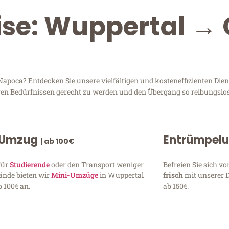
ise: Wuppertal → 
poca? Entdecken Sie unsere vielfältigen und kosteneffizienten Diens
hren Bedürfnissen gerecht zu werden und den Übergang so reibungslos
 Umzug
Entrümpel
| ab 100€
für
Studierende
oder den Transport weniger
Befreien Sie sich 
ände bieten wir
Mini-Umzüge
in Wuppertal
frisch
mit unserer 
 100€ an.
ab 150€.