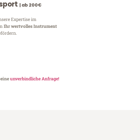
nsport
| ab 200€
nsere Expertise im
um
Ihr wertvolles Instrument
fördern.
 eine
unverbindliche Anfrage!