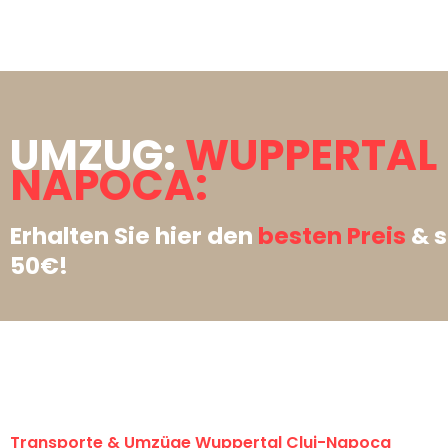
UMZUG:
WUPPERTAL 
NAPOCA:
Erhalten Sie hier den
besten Preis
& s
50€!
Transporte & Umzüge Wuppertal Cluj-Napoca