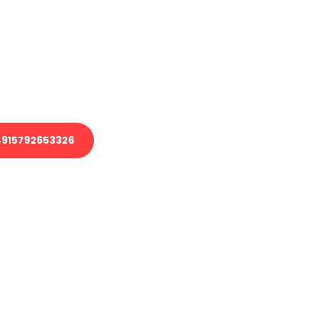
 Transport oder benötigen eine
 Umzug?
ser Team aus Experten freut sich,
elfen!
915792653326
nverbindliche Anfrage senden