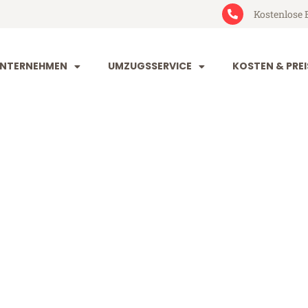
Kostenlose 
NTERNEHMEN
UMZUGSSERVICE
KOSTEN & PREI
tal Cluj-Nap
luj-Napoca (ab 199€)