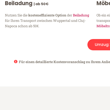
Beiladung
Möbe
| ab 50€
Nutzen Sie die
kosteneffiziente Option
der
Beiladung
Ob ein e
für Ihren Transport zwischen Wuppertal und Cluj-
transpor
Napoca schon ab 50€.
Möbeltr
Umzug
Für einen detaillierte Kostenvoranschlag zu Ihrem Anli