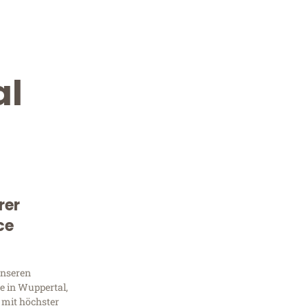
al
rer
Kostenlose Beratung!
ce
Sie 
unseren
Frag
e in Wuppertal,
 mit höchster