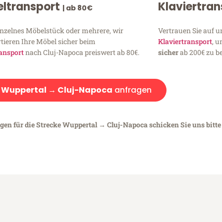
ltransport
Klaviertra
| ab 80€
inzelnes Möbelstück oder mehrere, wir
Vertrauen Sie auf u
tieren Ihre Möbel sicher beim
Klaviertransport
, 
ansport
nach Cluj-Napoca preiswert ab 80€.
sicher
ab 200€ zu be
:
Wuppertal → Cluj-Napoca
anfragen
egen für die Strecke Wuppertal → Cluj-Napoca schicken Sie uns bitte