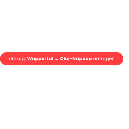
Express-Abwicklung in unter 2
Über 15 Jahre Erfahrung mit 
Angebot erhalten in unter 30 
Umzug:
Wuppertal → Cluj-Napoca
anfragen
Alle Umzugsanfragen sind zu 100% kostenlos & unverbind