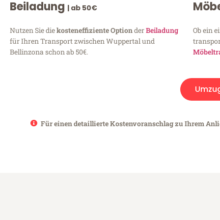
Beiladung
Möbe
| ab 50€
Nutzen Sie die
kosteneffiziente Option
der
Beiladung
Ob ein e
für Ihren Transport zwischen Wuppertal und
transpor
Bellinzona schon ab 50€.
Möbeltr
Umzu
Für einen detaillierte Kostenvoranschlag zu Ihrem Anli