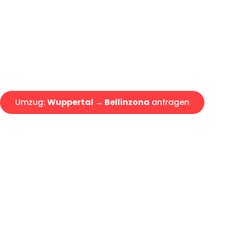
Express-Abwicklung in unter 2
Über 15 Jahre Erfahrung mit 
Angebot erhalten in unter 30 
Umzug:
Wuppertal → Bellinzona
anfragen
Alle Umzugsanfragen sind zu 100% kostenlos & unverbind