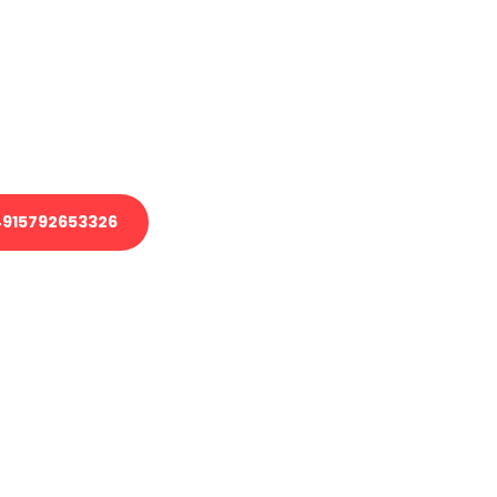
 Transport oder benötigen eine
 Umzug?
ser Team aus Experten freut sich,
elfen!
915792653326
nverbindliche Anfrage senden