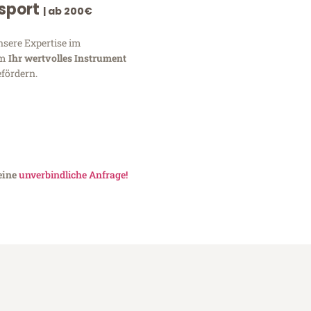
nsport
| ab 200€
nsere Expertise im
um
Ihr wertvolles Instrument
fördern.
eine
unverbindliche Anfrage!