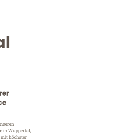
al
rer
Kostenlose Beratung!
ce
Sie 
unseren
Frag
e in Wuppertal,
 mit höchster