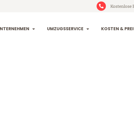
Kostenlose 
NTERNEHMEN
UMZUGSSERVICE
KOSTEN & PREI
tal Bellinzon
llinzona (ab 199€)