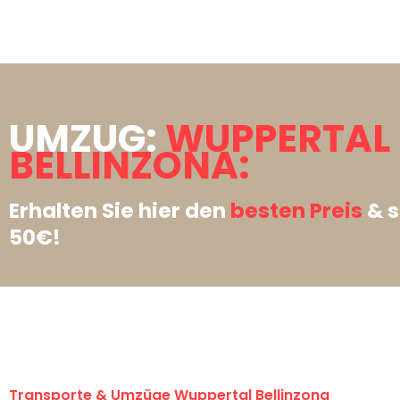
UMZUG:
WUPPERTAL
BELLINZONA:
Erhalten Sie hier den
besten Preis
& s
50€!
Transporte & Umzüge Wuppertal Bellinzona