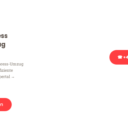
Sie haben Fragen zu Ihrem
Beratung bezüglich Ihres
Rufen Sie uns gerne an, un
ess
Ihnen kostenlos weiterzuh
ug
☎ +4
xpress-Umzug
fiziente
Stattdessen eine u
pertal →
en