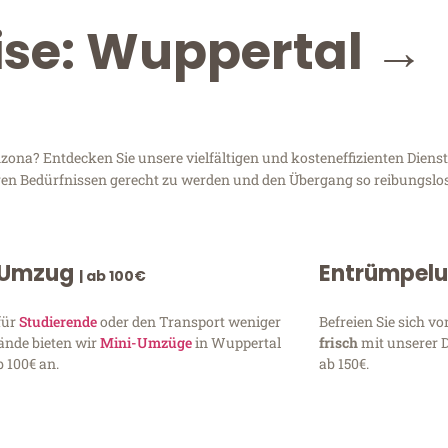
ise: Wuppertal →
na? Entdecken Sie unsere vielfältigen und kosteneffizienten Dienst
hren Bedürfnissen gerecht zu werden und den Übergang so reibungslos
 Umzug
Entrümpel
| ab 100€
für
Studierende
oder den Transport weniger
Befreien Sie sich 
ände bieten wir
Mini-Umzüge
in Wuppertal
frisch
mit unserer 
 100€ an.
ab 150€.