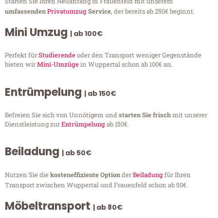
Starten Sie Ihren Neuanfang in Frauenfeld mit unserem
umfassenden
Privatumzug
Service
, der bereits ab 250€ beginnt.
Mini Umzug
| ab 100€
Perfekt für
Studierende
oder den Transport weniger Gegenstände
bieten wir
Mini-Umzüge
in Wuppertal schon ab 100€ an.
Entrümpelung
| ab 150€
Befreien Sie sich von Unnötigem und
starten Sie frisch
mit unserer
Dienstleistung zur
Entrümpelung
ab 150€.
Beiladung
| ab 50€
Nutzen Sie die
kosteneffiziente Option
der
Beiladung
für Ihren
Transport zwischen Wuppertal und Frauenfeld schon ab 50€.
Möbeltransport
| ab 80€