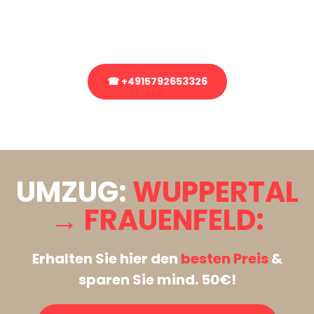
Rufen Sie uns gerne an, unser Team aus Experten freut sich, Ihnen
kostenlos weiterzuhelfen!
☎ +4915792653326
Stattdessen eine unverbindliche Anfrage senden
UMZUG:
WUPPERTAL
→ FRAUENFELD:
Erhalten Sie hier den
besten Preis
&
sparen Sie mind. 50€!