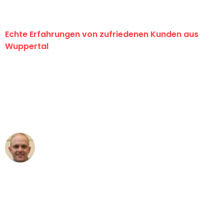
Echte Erfahrungen von zufriedenen Kunden aus
Wuppertal
"Erste Klasse! Ein großes Dankeschön
an das gesamte Team von Fritsch
Umzugsservice für ihren
außergewöhnlichen Service!"
Frederik F.
Umzug in Wuppertal
"Besser hätte ich mir den Umzug von
Wuppertal nach Wien nicht vorstellen
können - DANKE!"