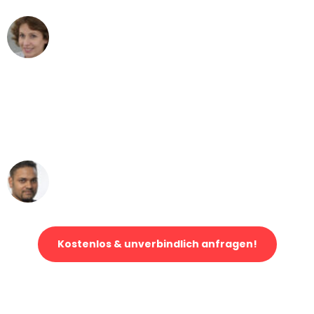
Maria W
Umzug von Wuppertal nach Wien
"Mein Klavier kam in unter 24 Stunden
ohne einen Kratzer an - ein
erstklassiger Service!"
Ümit Y.
Klaviertransport in Wuppertal
Kostenlos & unverbindlich anfragen!
Jetzt anfragen und der nächste glückliche Kunde werden. Alle
Umzugsanfragen sind zu
100% kostenlos & unverbindlich!