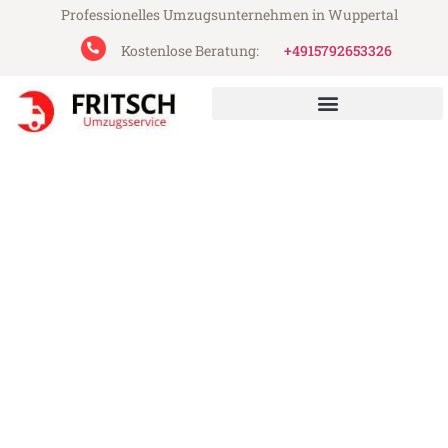
Professionelles Umzugsunternehmen in Wuppertal
Kostenlose Beratung:
+4915792653326
Fritsch Umzugsservice aus Wuppertal
Umzug Wuppertal
Frauenfeld
Günstiger Umzug Wuppertal Frauenfeld
(ab 199€)
Express-Abwicklung in unter 24 Stunden!
Über 15 Jahre Erfahrung mit Umzügen!