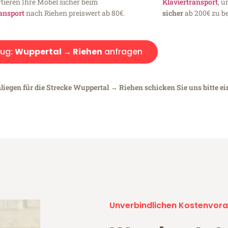
tieren Ihre Möbel sicher beim
Klaviertransport
, 
ansport
nach Riehen preiswert ab 80€.
sicher
ab 200€ zu be
ug:
Wuppertal → Riehen
anfragen
liegen für die Strecke Wuppertal → Riehen schicken Sie uns bitte e
Unverbindlichen Kostenvora