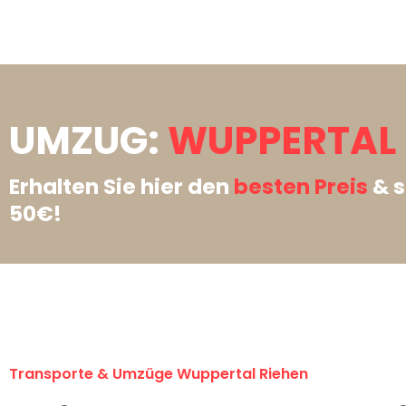
UMZUG:
WUPPERTAL 
Erhalten Sie hier den
besten Preis
& s
50€!
Transporte & Umzüge Wuppertal Riehen