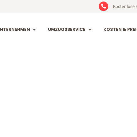
Kostenlose 
NTERNEHMEN
UMZUGSSERVICE
KOSTEN & PREI
tal Riehen
iehen (ab 199€)