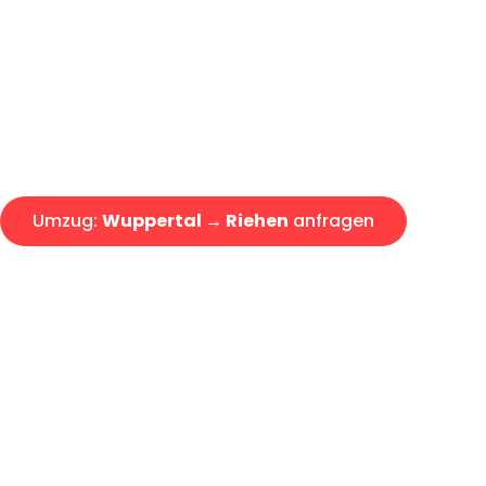
Express-Abwicklung in unter 2
Über 15 Jahre Erfahrung mit 
Angebot erhalten in unter 30 
Umzug:
Wuppertal → Riehen
anfragen
Alle Umzugsanfragen sind zu 100% kostenlos & unverbind