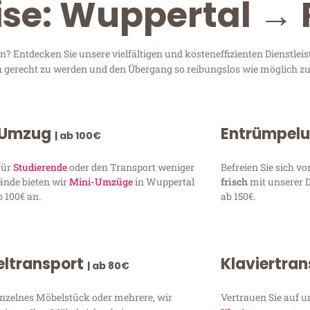
ise: Wuppertal → 
 Entdecken Sie unsere vielfältigen und kosteneffizienten Dienstlei
en gerecht zu werden und den Übergang so reibungslos wie möglich zu
 Umzug
Entrümpel
| ab 100€
für
Studierende
oder den Transport weniger
Befreien Sie sich 
ände bieten wir
Mini-Umzüge
in Wuppertal
frisch
mit unserer 
 100€ an.
ab 150€.
ltransport
Klaviertra
| ab 80€
inzelnes Möbelstück oder mehrere, wir
Vertrauen Sie auf u