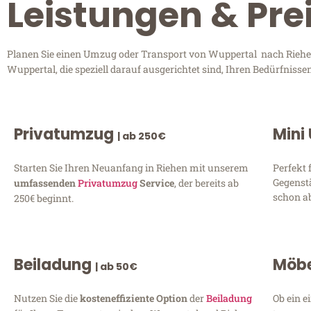
Leistungen & Pre
Planen Sie einen Umzug oder Transport von Wuppertal nach Riehen?
Wuppertal, die speziell darauf ausgerichtet sind, Ihren Bedürfniss
Privatumzug
Mini
| ab 250€
Starten Sie Ihren Neuanfang in Riehen mit unserem
Perfekt 
Gegenst
umfassenden
Privatumzug
Service
, der bereits ab
schon ab
250€ beginnt.
Beiladung
Möbe
| ab 50€
Nutzen Sie die
kosteneffiziente Option
der
Beiladung
Ob ein e