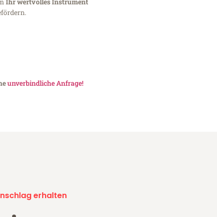
um
Ihr wertvolles Instrument
fördern.
ine
unverbindliche Anfrage!
nschlag erhalten