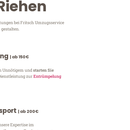
Riehen
stungen bei Fritsch Umzugsservice
 gestalten.
ung
| ab 150€
von Unnötigem und
starten Sie
Dienstleistung zur
Entrümpelung
nsport
| ab 200€
nsere Expertise im