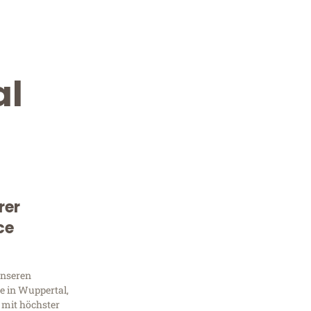
al
rer
Kostenlose Beratung!
ce
Sie 
unseren
Frag
e in Wuppertal,
 mit höchster