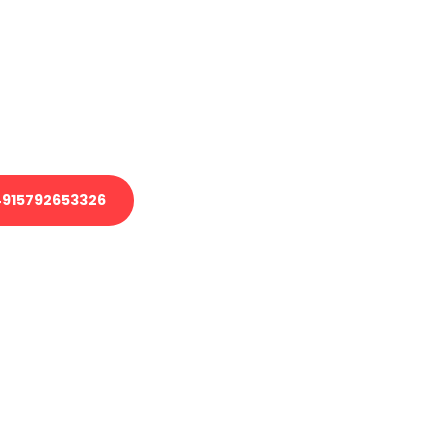
 Transport oder benötigen eine
 Umzug?
ser Team aus Experten freut sich,
elfen!
915792653326
nverbindliche Anfrage senden