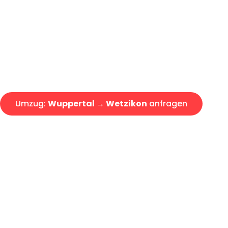
Express-Abwicklung in unter 2
Über 15 Jahre Erfahrung mit 
Angebot erhalten in unter 30 
Umzug:
Wuppertal → Wetzikon
anfragen
Alle Umzugsanfragen sind zu 100% kostenlos & unverbind