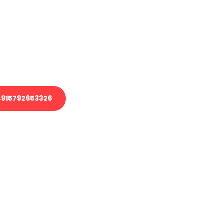
 Transport oder benötigen eine
 Umzug?
ser Team aus Experten freut sich,
elfen!
915792653326
nverbindliche Anfrage senden