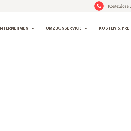
Kostenlose 
NTERNEHMEN
UMZUGSSERVICE
KOSTEN & PREI
tal Wetzikon
etzikon (ab 199€)