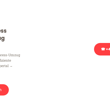
Sie haben Fragen zu Ihrem
Beratung bezüglich Ihres
Rufen Sie uns gerne an, un
ess
Ihnen kostenlos weiterzuh
ug
☎ +4
xpress-Umzug
fiziente
Stattdessen eine u
pertal →
n