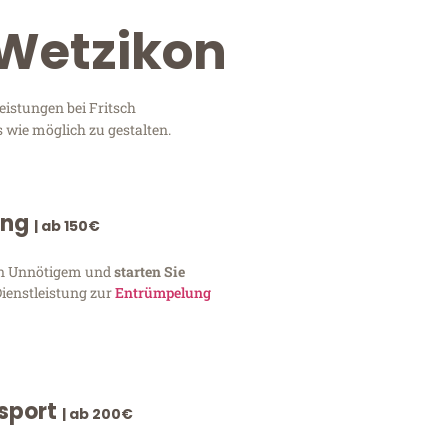
 Wetzikon
eistungen bei Fritsch
 wie möglich zu gestalten.
ung
| ab 150€
von Unnötigem und
starten Sie
Dienstleistung zur
Entrümpelung
nsport
| ab 200€