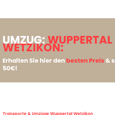
UMZUG:
WUPPERTAL
WETZIKON:
Erhalten Sie hier den
besten Preis
& s
50€!
Transporte & Umzüge Wuppertal Wetzikon