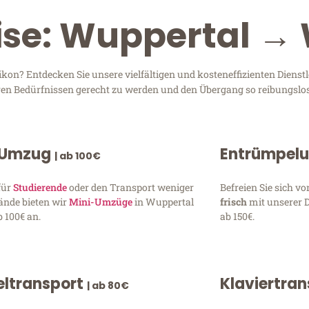
ise: Wuppertal →
n? Entdecken Sie unsere vielfältigen und kosteneffizienten Dienstl
hren Bedürfnissen gerecht zu werden und den Übergang so reibungslos
 Umzug
Entrümpel
| ab 100€
für
Studierende
oder den Transport weniger
Befreien Sie sich 
ände bieten wir
Mini-Umzüge
in Wuppertal
frisch
mit unserer 
 100€ an.
ab 150€.
ltransport
Klaviertra
| ab 80€