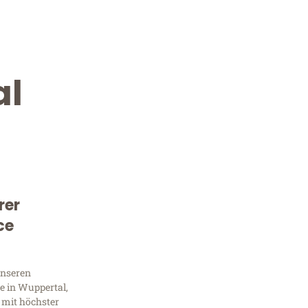
al
rer
Kostenlose Beratung!
ce
Sie 
unseren
Frag
e in Wuppertal,
 mit höchster