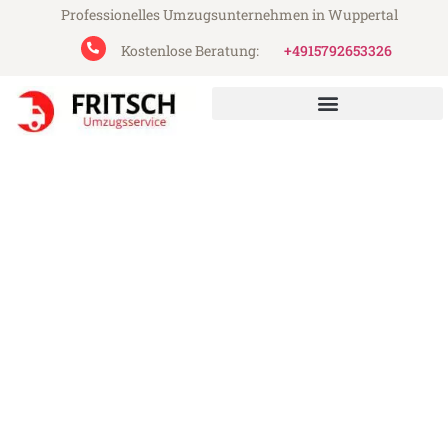
Professionelles Umzugsunternehmen in Wuppertal
Kostenlose Beratung:
+4915792653326
Fritsch Umzugsservice aus Wuppertal
Umzug Wuppertal Zrenjanin
Günstiger Umzug Wuppertal Zrenjanin (ab
199€)
Express-Abwicklung in unter 24 Stunden!
Über 15 Jahre Erfahrung mit Umzügen!
Angebot erhalten in unter 30 Minuten!