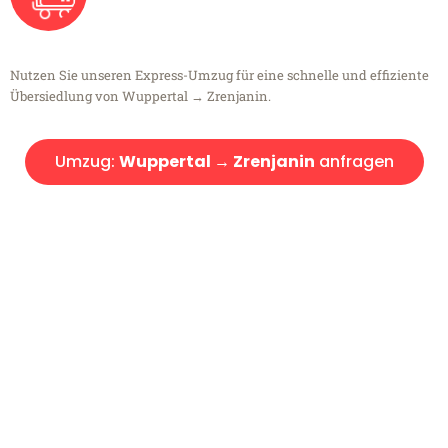
Nutzen Sie unseren Express-Umzug für eine schnelle und effiziente
Übersiedlung von Wuppertal → Zrenjanin.
Umzug:
Wuppertal → Zrenjanin
anfragen
Kostenlose Beratung!
Sie haben Fragen?
Sie haben Fragen zu Ihrem Transport oder benötigen eine Beratung
bezüglich Ihres Umzug?
Rufen Sie uns gerne an, unser Team aus Experten freut sich, Ihnen
kostenlos weiterzuhelfen!