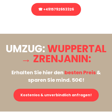
☎ +4915792653326
Stattdessen eine unverbindliche Anfrage senden
UMZUG:
WUPPERTAL
→ ZRENJANIN:
Erhalten Sie hier den
besten Preis
&
sparen Sie mind. 50€!
Kostenlos & unverbindlich anfragen!