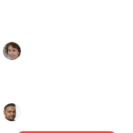
"Besser hätte ich mir den Umzug von
Wuppertal nach Wien nicht vorstellen
können - DANKE!"
Maria W
Umzug von Wuppertal nach Wien
"Mein Klavier kam in unter 24 Stunden
ohne einen Kratzer an - ein
erstklassiger Service!"
Ümit Y.
Klaviertransport in Wuppertal