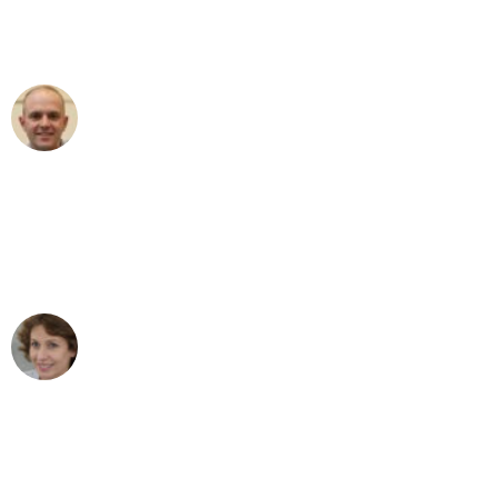
Umzugsservice für ihren
außergewöhnlichen Service!"
Frederik F.
Umzug in Wuppertal
"Besser hätte ich mir den Umzug von
Wuppertal nach Wien nicht vorstellen
können - DANKE!"
Maria W
Umzug von Wuppertal nach Wien
"Mein Klavier kam in unter 24 Stunden
ohne einen Kratzer an - ein