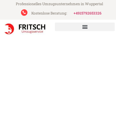
Professionelles Umzugsunternehmen in Wuppertal
Kostenlose Beratung:
+4915792653326
Fritsch Umzugsservice aus Wuppertal
Umzug Wuppertal Banská
Bystrica
Günstiger Umzug Wuppertal Banská
Bystrica (ab 199€)
Express-Abwicklung in unter 24 Stunden!
Über 15 Jahre Erfahrung mit Umzügen!