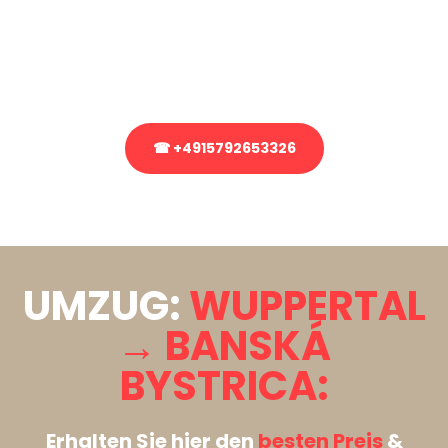
Sie haben Fragen zu Ihrem Transport oder benötigen eine Beratung
bezüglich Ihres Umzug?
Rufen Sie uns gerne an, unser Team aus Experten freut sich, Ihnen
kostenlos weiterzuhelfen!
☎ +4915792653326
Stattdessen eine unverbindliche Anfrage senden
UMZUG:
WUPPERTAL
→ BANSKÁ
BYSTRICA:
Erhalten Sie hier den
besten Preis
&