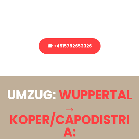
Sie haben Fragen zu Ihrem Transport oder benötigen eine Beratung
bezüglich Ihres Umzug?
Rufen Sie uns gerne an, unser Team aus Experten freut sich, Ihnen
kostenlos weiterzuhelfen!
☎ +4915792653326
Stattdessen eine unverbindliche Anfrage senden
UMZUG:
WUPPERTAL
→
KOPER/CAPODISTRI
A: