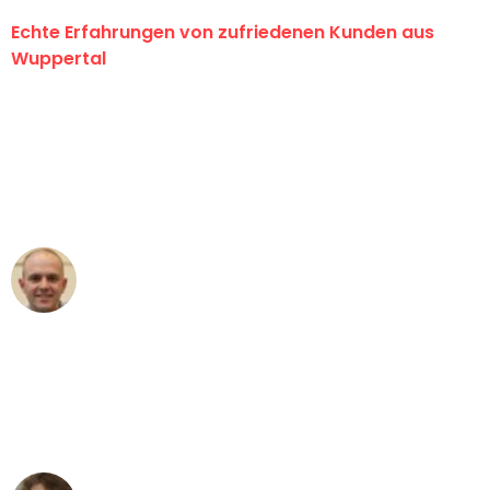
Echte Erfahrungen von zufriedenen Kunden aus
Wuppertal
"Erste Klasse! Ein großes Dankeschön
an das gesamte Team von Fritsch
Umzugsservice für ihren
außergewöhnlichen Service!"
Frederik F.
Umzug in Wuppertal
"Besser hätte ich mir den Umzug von
Wuppertal nach Wien nicht vorstellen
können - DANKE!"