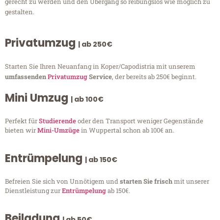
gerecht zu werden und den Übergang so reibungslos wie möglich zu
gestalten.
Privatumzug
| ab 250€
Starten Sie Ihren Neuanfang in Koper/Capodistria mit unserem
umfassenden
Privatumzug
Service
, der bereits ab 250€ beginnt.
Mini Umzug
| ab 100€
Perfekt für
Studierende
oder den Transport weniger Gegenstände
bieten wir
Mini-Umzüge
in Wuppertal schon ab 100€ an.
Entrümpelung
| ab 150€
Befreien Sie sich von Unnötigem und
starten Sie frisch
mit unserer
Dienstleistung zur
Entrümpelung
ab 150€.
Beiladung
| ab 50€