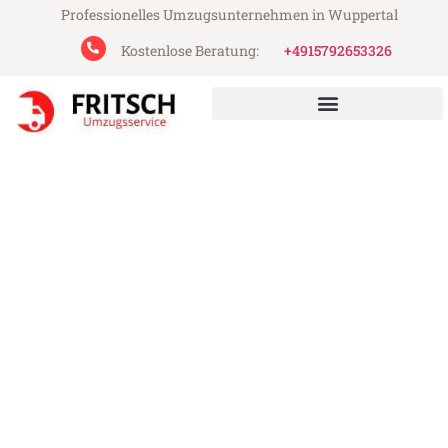
Professionelles Umzugsunternehmen in Wuppertal
Kostenlose Beratung:
+4915792653326
Fritsch Umzugsservice aus Wuppertal
Umzug Wuppertal
Koper/Capodistria
Günstiger Umzug Wuppertal
Koper/Capodistria (ab 199€)
Express-Abwicklung in unter 24 Stunden!
Über 15 Jahre Erfahrung mit Umzügen!