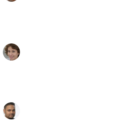
"Besser hätte ich mir den Umzug von
Wuppertal nach Wien nicht vorstellen
können - DANKE!"
Maria W
Umzug von Wuppertal nach Wien
"Mein Klavier kam in unter 24 Stunden
ohne einen Kratzer an - ein
erstklassiger Service!"
Ümit Y.
Klaviertransport in Wuppertal