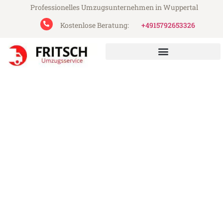
Professionelles Umzugsunternehmen in Wuppertal
Kostenlose Beratung:
+4915792653326
Fritsch Umzugsservice aus Wuppertal
Umzug Wuppertal Škofja
Loka
Günstiger Umzug Wuppertal Škofja Loka
(ab 199€)
Express-Abwicklung in unter 24 Stunden!
Über 15 Jahre Erfahrung mit Umzügen!