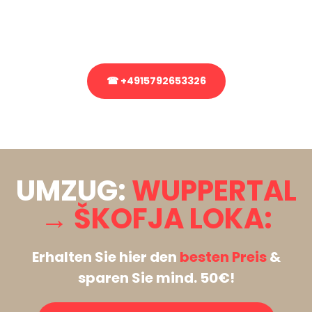
Rufen Sie uns gerne an, unser Team aus Experten freut sich, Ihnen
kostenlos weiterzuhelfen!
☎ +4915792653326
Stattdessen eine unverbindliche Anfrage senden
UMZUG:
WUPPERTAL
→ ŠKOFJA LOKA:
Erhalten Sie hier den
besten Preis
&
sparen Sie mind. 50€!