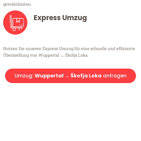
gewährleisten.
Express Umzug
Nutzen Sie unseren Express-Umzug für eine schnelle und effiziente
Übersiedlung von Wuppertal → Škofja Loka.
Umzug:
Wuppertal → Škofja Loka
anfragen
Kostenlose Beratung!
Sie haben Fragen?
Sie haben Fragen zu Ihrem Transport oder benötigen eine Beratung
bezüglich Ihres Umzug?