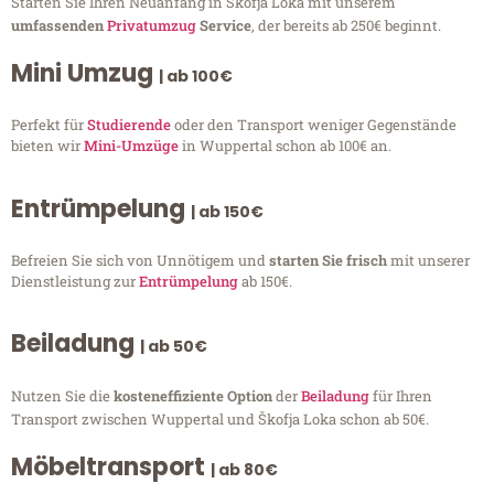
Starten Sie Ihren Neuanfang in Škofja Loka mit unserem
umfassenden
Privatumzug
Service
, der bereits ab 250€ beginnt.
Mini Umzug
| ab 100€
Perfekt für
Studierende
oder den Transport weniger Gegenstände
bieten wir
Mini-Umzüge
in Wuppertal schon ab 100€ an.
Entrümpelung
| ab 150€
Befreien Sie sich von Unnötigem und
starten Sie frisch
mit unserer
Dienstleistung zur
Entrümpelung
ab 150€.
Beiladung
| ab 50€
Nutzen Sie die
kosteneffiziente Option
der
Beiladung
für Ihren
Transport zwischen Wuppertal und Škofja Loka schon ab 50€.
Möbeltransport
| ab 80€