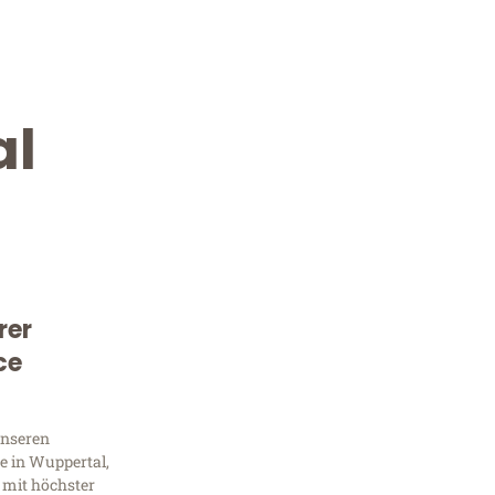
al
rer
Kostenlose Beratung!
ce
Sie 
unseren
Frag
e in Wuppertal,
 mit höchster