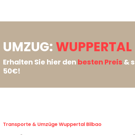
UMZUG:
WUPPERTAL 
Erhalten Sie hier den
besten Preis
& s
50€!
Transporte & Umzüge Wuppertal Bilbao