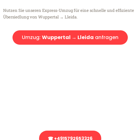
Nutzen Sie unseren Express-Umzug für eine schnelle und effiziente
Übersiedlung von Wuppertal → Lleida.
Umzug:
Wuppertal → Lleida
anfragen
Kostenlose Beratung!
Sie haben Fragen?
Sie haben Fragen zu Ihrem Transport oder benötigen eine Beratung
bezüglich Ihres Umzug?
Rufen Sie uns gerne an, unser Team aus Experten freut sich, Ihnen
kostenlos weiterzuhelfen!
☎ +4915792653326