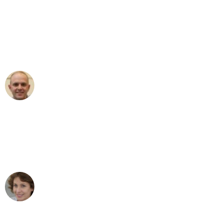
"Erste Klasse! Ein großes Dankeschön
an das gesamte Team von Fritsch
Umzugsservice für ihren
außergewöhnlichen Service!"
Frederik F.
Umzug in Wuppertal
"Besser hätte ich mir den Umzug von
Wuppertal nach Wien nicht vorstellen
können - DANKE!"
Maria W
Umzug von Wuppertal nach Wien