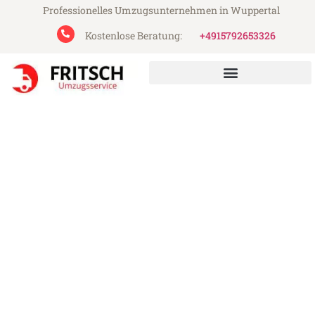
Professionelles Umzugsunternehmen in Wuppertal
Kostenlose Beratung:
+4915792653326
Fritsch Umzugsservice aus Wuppertal
Umzug Wuppertal Lleida
Günstiger Umzug Wuppertal Lleida (ab
199€)
Express-Abwicklung in unter 24 Stunden!
Über 15 Jahre Erfahrung mit Umzügen!
Angebot erhalten in unter 30 Minuten!