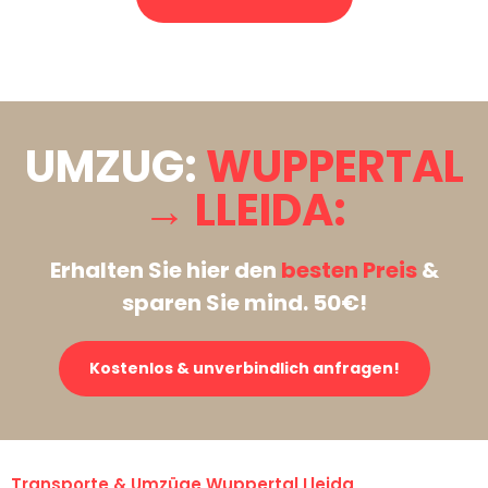
Stattdessen eine unverbindliche Anfrage senden
UMZUG:
WUPPERTAL
→ LLEIDA:
Erhalten Sie hier den
besten Preis
&
sparen Sie mind. 50€!
Kostenlos & unverbindlich anfragen!
Transporte & Umzüge Wuppertal Lleida