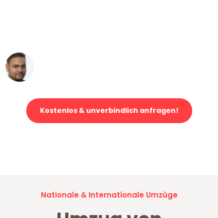
"Mein Klavier kam in unter 24 Stunden
ohne einen Kratzer an - ein
erstklassiger Service!"
Ümit Y.
Klaviertransport in Wuppertal
Kostenlos & unverbindlich anfragen!
Jetzt anfragen und der nächste glückliche Kunde werden. Alle
Umzugsanfragen sind zu
100% kostenlos & unverbindlich!
Nationale & Internationale Umzüge