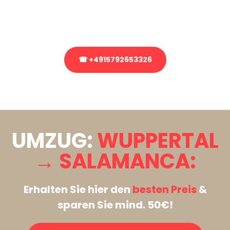
Rufen Sie uns gerne an, unser Team aus Experten freut sich, Ihnen
kostenlos weiterzuhelfen!
☎ +4915792653326
Stattdessen eine unverbindliche Anfrage senden
UMZUG:
WUPPERTAL
→ SALAMANCA:
Erhalten Sie hier den
besten Preis
&
sparen Sie mind. 50€!