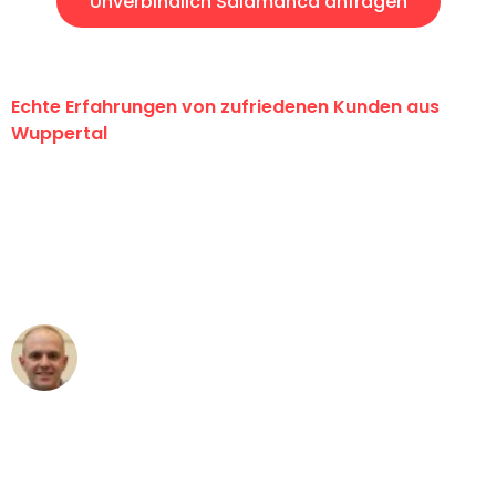
Unverbindlich Salamanca anfragen
Echte Erfahrungen von zufriedenen Kunden aus
Wuppertal
"Erste Klasse! Ein großes Dankeschön
an das gesamte Team von Fritsch
Umzugsservice für ihren
außergewöhnlichen Service!"
Frederik F.
Umzug in Wuppertal
"Besser hätte ich mir den Umzug von
Wuppertal nach Wien nicht vorstellen