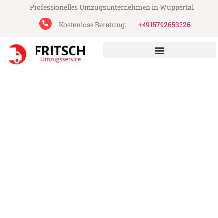
Professionelles Umzugsunternehmen in Wuppertal
Kostenlose Beratung:
+4915792653326
Fritsch Umzugsservice aus Wuppertal
Umzug Wuppertal
Salamanca
Günstiger Umzug Wuppertal Salamanca
(ab 199€)
Express-Abwicklung in unter 24 Stunden!
Über 15 Jahre Erfahrung mit Umzügen!