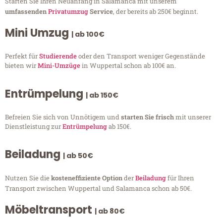
Starten Sie Ihren Neuanfang in Salamanca mit unserem
umfassenden
Privatumzug
Service
, der bereits ab 250€ beginnt.
Mini Umzug
| ab 100€
Perfekt für
Studierende
oder den Transport weniger Gegenstände
bieten wir
Mini-Umzüge
in Wuppertal schon ab 100€ an.
Entrümpelung
| ab 150€
Befreien Sie sich von Unnötigem und
starten Sie frisch
mit unserer
Dienstleistung zur
Entrümpelung
ab 150€.
Beiladung
| ab 50€
Nutzen Sie die
kosteneffiziente Option
der
Beiladung
für Ihren
Transport zwischen Wuppertal und Salamanca schon ab 50€.
Möbeltransport
| ab 80€