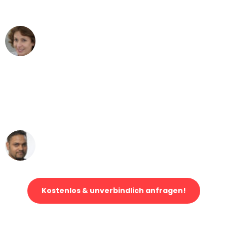
können - DANKE!"
Maria W
Umzug von Wuppertal nach Wien
"Mein Klavier kam in unter 24 Stunden
ohne einen Kratzer an - ein
erstklassiger Service!"
Ümit Y.
Klaviertransport in Wuppertal
Kostenlos & unverbindlich anfragen!
Jetzt anfragen und der nächste glückliche Kunde werden. Alle