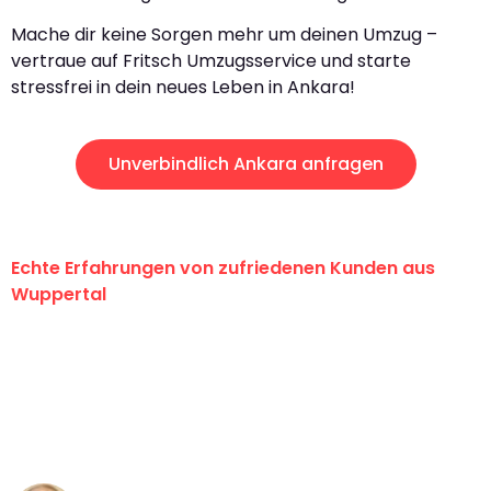
Mache dir keine Sorgen mehr um deinen Umzug –
vertraue auf Fritsch Umzugsservice und starte
stressfrei in dein neues Leben in Ankara!
Unverbindlich Ankara anfragen
Echte Erfahrungen von zufriedenen Kunden aus
Wuppertal
"Erste Klasse! Ein großes Dankeschön
an das gesamte Team von Fritsch
Umzugsservice für ihren
außergewöhnlichen Service!"