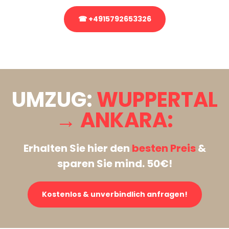
☎ +4915792653326
Stattdessen eine unverbindliche Anfrage senden
UMZUG:
WUPPERTAL
→ ANKARA:
Erhalten Sie hier den
besten Preis
&
sparen Sie mind. 50€!
Kostenlos & unverbindlich anfragen!