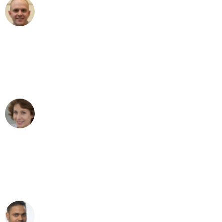
Frederik F.
Umzug in Wuppertal
"Besser hätte ich mir den Umzug von
Wuppertal nach Wien nicht vorstellen
können - DANKE!"
Maria W
Umzug von Wuppertal nach Wien
"Mein Klavier kam in unter 24 Stunden
ohne einen Kratzer an - ein
erstklassiger Service!"
Ümit Y.
Klaviertransport in Wuppertal