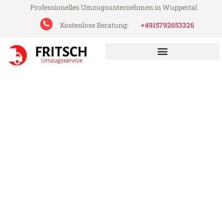
Professionelles Umzugsunternehmen in Wuppertal
Kostenlose Beratung:
+4915792653326
Fritsch Umzugsservice aus Wuppertal
Umzug Wuppertal Ankara
Günstiger Umzug Wuppertal Ankara (ab
199€)
Express-Abwicklung in unter 24 Stunden!
Über 15 Jahre Erfahrung mit Umzügen!
Angebot erhalten in unter 30 Minuten!