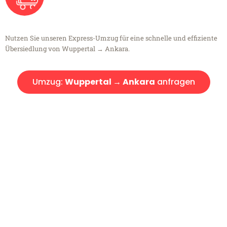
Nutzen Sie unseren Express-Umzug für eine schnelle und effiziente
Übersiedlung von Wuppertal → Ankara.
Umzug:
Wuppertal → Ankara
anfragen
Kostenlose Beratung!
Sie haben Fragen?
Sie haben Fragen zu Ihrem Transport oder benötigen eine Beratung
bezüglich Ihres Umzug?
Rufen Sie uns gerne an, unser Team aus Experten freut sich, Ihnen
kostenlos weiterzuhelfen!