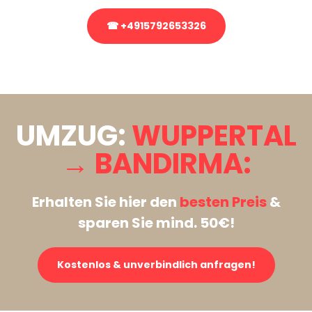
☎ +4915792653326
Stattdessen eine unverbindliche Anfrage senden
UMZUG:
WUPPERTAL
→ BANDIRMA:
Erhalten Sie hier den
besten Preis
&
sparen Sie mind. 50€!
Kostenlos & unverbindlich anfragen!