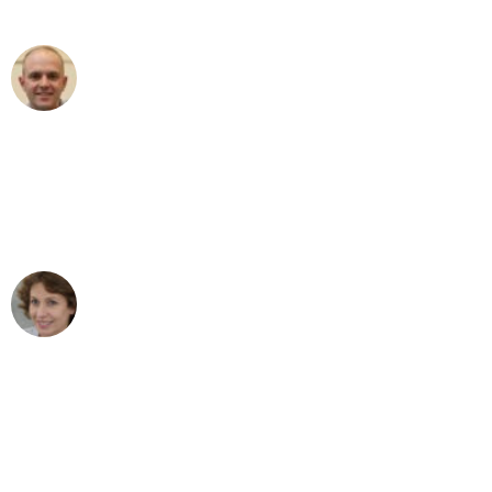
außergewöhnlichen Service!"
Frederik F.
Umzug in Wuppertal
"Besser hätte ich mir den Umzug von
Wuppertal nach Wien nicht vorstellen
können - DANKE!"
Maria W
Umzug von Wuppertal nach Wien
"Mein Klavier kam in unter 24 Stunden
ohne einen Kratzer an - ein
erstklassiger Service!"