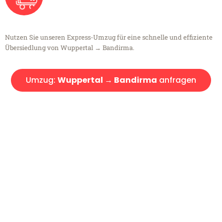
Nutzen Sie unseren Express-Umzug für eine schnelle und effiziente
Übersiedlung von Wuppertal → Bandirma.
Umzug:
Wuppertal → Bandirma
anfragen
Kostenlose Beratung!
Sie haben Fragen?
Sie haben Fragen zu Ihrem Transport oder benötigen eine Beratung
bezüglich Ihres Umzug?
Rufen Sie uns gerne an, unser Team aus Experten freut sich, Ihnen
kostenlos weiterzuhelfen!