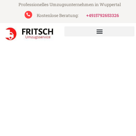
Professionelles Umzugsunternehmen in Wuppertal
Kostenlose Beratung:
+4915792653326
Fritsch Umzugsservice aus Wuppertal
Umzug Wuppertal Bandirma
Günstiger Umzug Wuppertal Bandirma (ab
199€)
Express-Abwicklung in unter 24 Stunden!
Über 15 Jahre Erfahrung mit Umzügen!
Angebot erhalten in unter 30 Minuten!