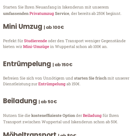
Starten Sie Ihren Neuanfang in Iskenderun mit unserem
umfassenden
Privatumzug
Service
, der bereits ab 250€ beginnt.
Mini Umzug
| ab 100€
Perfekt für
Studierende
oder den Transport weniger Gegenstände
bieten wir
Mini-Umzüge
in Wuppertal schon ab 100€ an.
Entrümpelung
| ab 150€
Befreien Sie sich von Unnötigem und
starten Sie frisch
mit unserer
Dienstleistung zur
Entrümpelung
ab 150€.
Beiladung
| ab 50€
Nutzen Sie die
kosteneffiziente Option
der
Beiladung
für Ihren
Transport zwischen Wuppertal und Iskenderun schon ab 50€.
Möbeltransport
| ab 80€