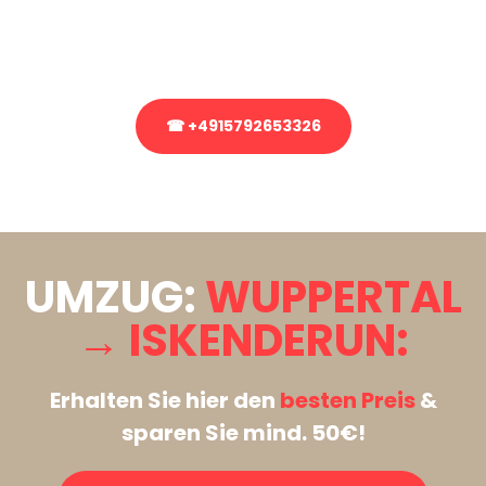
Rufen Sie uns gerne an, unser Team aus Experten freut sich, Ihnen
kostenlos weiterzuhelfen!
☎ +4915792653326
Stattdessen eine unverbindliche Anfrage senden
UMZUG:
WUPPERTAL
→ ISKENDERUN:
Erhalten Sie hier den
besten Preis
&
sparen Sie mind. 50€!