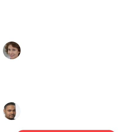
"Besser hätte ich mir den Umzug von
Wuppertal nach Wien nicht vorstellen
können - DANKE!"
Maria W
Umzug von Wuppertal nach Wien
"Mein Klavier kam in unter 24 Stunden
ohne einen Kratzer an - ein
erstklassiger Service!"
Ümit Y.
Klaviertransport in Wuppertal