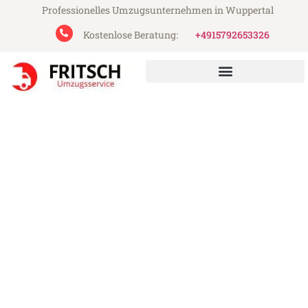
Professionelles Umzugsunternehmen in Wuppertal
Kostenlose Beratung:
+4915792653326
Fritsch Umzugsservice aus Wuppertal
Umzug Wuppertal
Iskenderun
Günstiger Umzug Wuppertal Iskenderun
(ab 199€)
Express-Abwicklung in unter 24 Stunden!
Über 15 Jahre Erfahrung mit Umzügen!